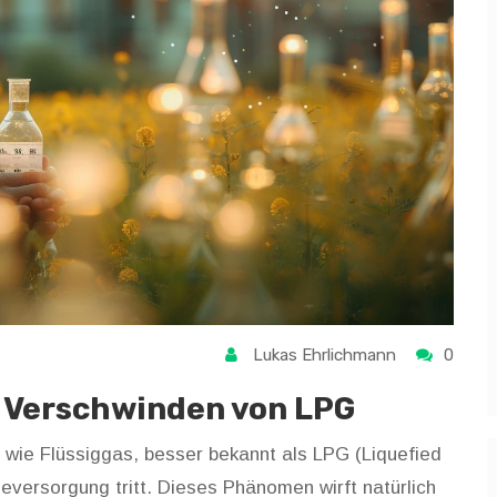
Lukas Ehrlichmann
0
e Verschwinden von LPG
 wie Flüssiggas, besser bekannt als LPG (Liquefied
eversorgung tritt. Dieses Phänomen wirft natürlich