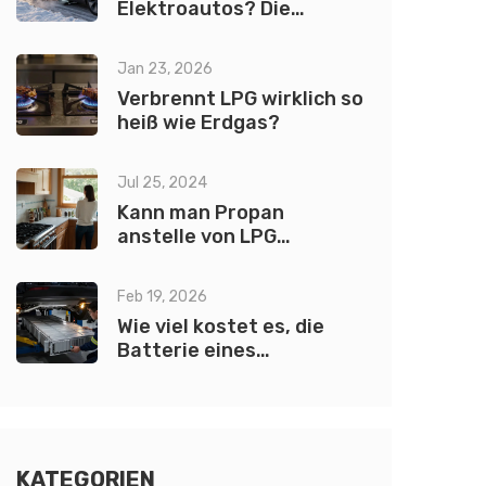
Elektroautos? Die
häufigsten Ausfälle und
warum sie anders sind als
Jan 23, 2026
bei Benziner
Verbrennt LPG wirklich so
heiß wie Erdgas?
Jul 25, 2024
Kann man Propan
anstelle von LPG
verwenden?
Feb 19, 2026
Wie viel kostet es, die
Batterie eines
Elektroautos
auszutauschen?
KATEGORIEN