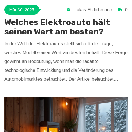
Lukas Ehrlichmann
0
Mär 30, 2025
Welches Elektroauto hält
seinen Wert am besten?
In der Welt der Elektroautos stellt sich oft die Frage,
welches Modell seinen Wert am besten behält. Diese Frage
gewinnt an Bedeutung, wenn man die rasante
technologische Entwicklung und die Veränderung des
Automobilmarktes betrachtet. Der Artikel beleuchtet
Modelle, die aufgrund ihrer Technik, Angebots-Nachfrage-
Verhältnissen und ihrer Langzeitzuverlässigkeit ihren Wert
besonders gut halten. Praktische Tipps helfen, die richtige
Wahl zu treffen und eine lohnende Investition zu sichern.