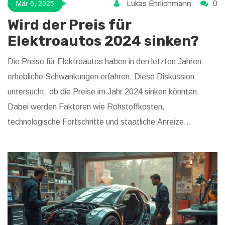
Lukas Ehrlichmann
0
Mär 6, 2025
Wird der Preis für
Elektroautos 2024 sinken?
Die Preise für Elektroautos haben in den letzten Jahren
erhebliche Schwankungen erfahren. Diese Diskussion
untersucht, ob die Preise im Jahr 2024 sinken könnten.
Dabei werden Faktoren wie Rohstoffkosten,
technologische Fortschritte und staatliche Anreize
berücksichtigt. Zudem wird die Frage aufgeworfen, wie sich
die Verfügbarkeit von Infrastruktur auf die Entwicklung der
Verkaufspreise auswirken könnte. Ein tieferer Einblick in
diese Themen könnte potenziellen Käufern eine bessere
Entscheidungsgrundlage bieten.