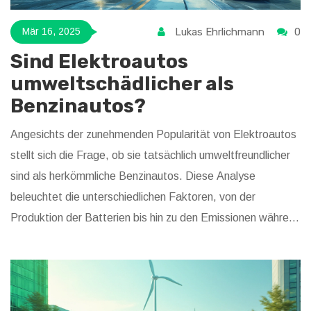
Lukas Ehrlichmann
0
Mär 16, 2025
Sind Elektroautos
umweltschädlicher als
Benzinautos?
Angesichts der zunehmenden Popularität von Elektroautos
stellt sich die Frage, ob sie tatsächlich umweltfreundlicher
sind als herkömmliche Benzinautos. Diese Analyse
beleuchtet die unterschiedlichen Faktoren, von der
Produktion der Batterien bis hin zu den Emissionen während
der Lebensdauer beider Fahrzeugtypen. Lesern bietet der
Artikel wertvolle Einblicke und Tipps, um fundierte
Entscheidungen beim nächsten Autokauf zu treffen.