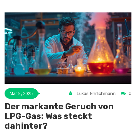
beleuchtet, ob die scheinbaren Vorteile der Realität
standhalten und welche Kompromisse Autofahrer eingehen
müssen. Es wird untersucht, wie sich Hybridfahrzeuge im
Alltag bewähren und ob sie die Erwartungen ihrer Besitzer
erfüllen. Ein praktischer Leitfaden für alle, die über den
Wechsel zu einem Hybridauto nachdenken.
Lukas Ehrlichmann
0
Mär 9, 2025
Der markante Geruch von
LPG-Gas: Was steckt
dahinter?