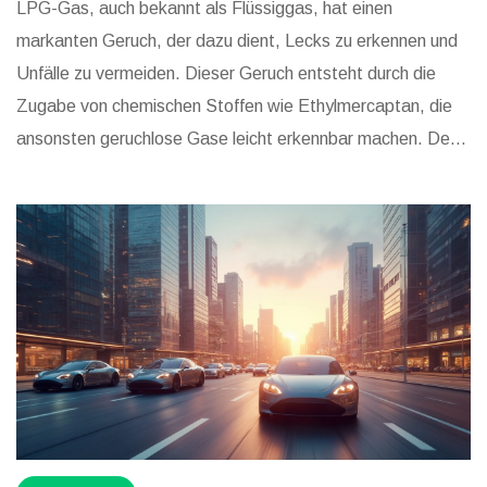
LPG-Gas, auch bekannt als Flüssiggas, hat einen
markanten Geruch, der dazu dient, Lecks zu erkennen und
Unfälle zu vermeiden. Dieser Geruch entsteht durch die
Zugabe von chemischen Stoffen wie Ethylmercaptan, die
ansonsten geruchlose Gase leicht erkennbar machen. Der
Artikel beleuchtet die Wichtigkeit dieses Geruchs,
beschreibt seine chemische Grundlage und gibt praktische
Tipps zum Umgang mit LPG-Geruch. Sicherheit steht an
erster Stelle, wenn es um den Umgang mit Gasen geht.