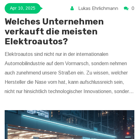
Lukas Ehrlichmann
0
Apr 10, 2025
Welches Unternehmen
verkauft die meisten
Elektroautos?
Elektroautos sind nicht nur in der internationalen
Automobilindustrie auf dem Vormarsch, sondern nehmen
auch zunehmend unsere Straßen ein. Zu wissen, welcher
Hersteller die Nase vorn hat, kann aufschlussreich sein,
nicht nur hinsichtlich technologischer Innovationen, sondern
auch der Marktentwicklungen. Neben der Analyse der
Verkaufszahlen ist es auch spannend, einen Blick auf die
Gründe für den Erfolg dieses Herstellers zu werfen. Dieser
Artikel beleuchtet nicht nur den Marktführer, sondern gibt
auch Tipps, worauf man beim Kauf eines Elektroautos