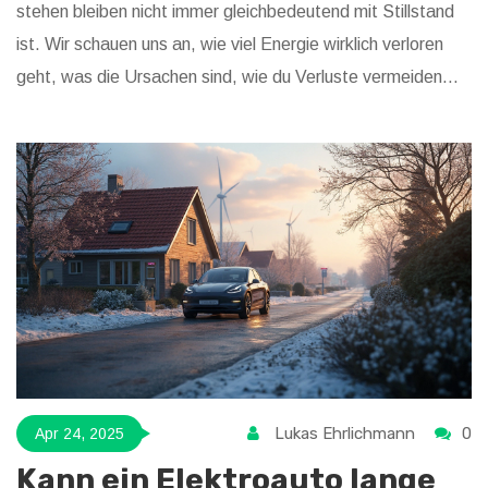
stehen bleiben nicht immer gleichbedeutend mit Stillstand
ist. Wir schauen uns an, wie viel Energie wirklich verloren
geht, was die Ursachen sind, wie du Verluste vermeiden
kannst und ab wann es problematisch wird. Mit konkreten
Beispielen und Tipps aus dem Alltag rund um E-Autos bist
du bestens vorbereitet. Auch überraschende Fakten
kommen nicht zu kurz.
Lukas Ehrlichmann
0
Apr 24, 2025
Kann ein Elektroauto lange