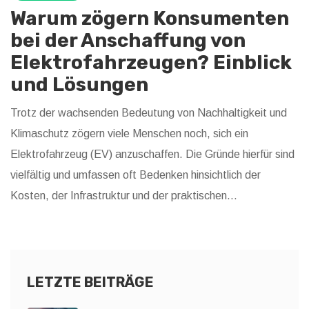
Warum zögern Konsumenten
bei der Anschaffung von
Elektrofahrzeugen? Einblick
und Lösungen
Trotz der wachsenden Bedeutung von Nachhaltigkeit und
Klimaschutz zögern viele Menschen noch, sich ein
Elektrofahrzeug (EV) anzuschaffen. Die Gründe hierfür sind
vielfältig und umfassen oft Bedenken hinsichtlich der
Kosten, der Infrastruktur und der praktischen
Anwendbarkeit im Alltag. Dieser Artikel beleuchtet die
Hauptgründe für diese Kaufzurückhaltung und bietet
wertvolle Tipps, wie man diese Hindernisse überwinden
kann. Er richtet sich an potenzielle Käufer und Stakeholder
LETZTE BEITRÄGE
in der Automobilindustrie.