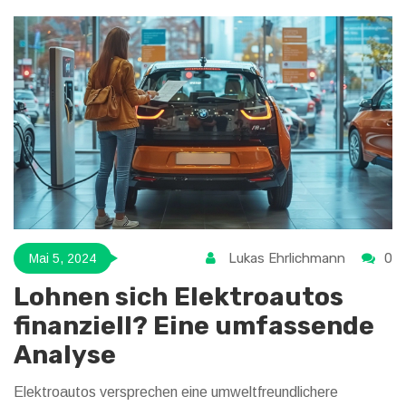
Fahrzeugen gibt und welche Vorsichtsmaßnahmen ergriffen
werden sollten, um Schäden zu vermeiden. Praktische
Tipps für den Notfall und allgemeine Hinweise zur
Batteriewartung werden ebenfalls zur Verfügung gestellt.
Lukas Ehrlichmann
0
Mai 5, 2024
Lohnen sich Elektroautos
finanziell? Eine umfassende
Analyse
Elektroautos versprechen eine umweltfreundlichere