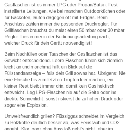
Gasflaschen ist es immer LPG oder Propan/Butan. Fest
installierte Leitungen, wie bei manchen Outdoorküchen oder
für Backöfen, laufen dagegen oft mit Erdgas. Beim
Anschluss zählen immer die passenden Druckregler: Für
Grillflaschen brauchst du meist einen 50 mbar oder 30 mbar
Regler. Lies immer in der Bedienungsanleitung nach,
welcher Druck für dein Gerät notwendig ist!
Beim Nachfüllen oder Tauschen der Gasflaschen ist das
Gewicht entscheidend. Leere Flaschen fühlen sich ziemlich
leicht an und manchmal hilft ein Blick auf die
Füllstandsanzeige – falls dein Grill sowas hat. Übrigens: Nie
eine Flasche bis zum letzten Tropfen leer machen, ein
kleiner Rest bleibt immer drin, damit kein Gas hektisch
entweicht. Leg LPG-Flaschen nie auf die Seite oder ins
direkte Sonnenlicht, sonst riskierst du zu hohen Druck oder
sogar eine Explosion.
Umweltfreundlich grillen? Flüssiggas schneidet im Vergleich
zu Holzkohle deutlich besser ab, was Feinstaub und CO2
angeht. Klar, ganz ohne Ausstoß geht’s nicht, aber im