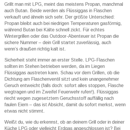
Grillt man mit LPG, meint das meistens Propan, manchmal
auch Butan. Beide werden als Flüssiggas in Flaschen
verkauft und ähneln sich sehr. Der größte Unterschied:
Propan bleibt auch bei niedrigen Temperaturen gasförmig,
während Butan bei Kälte schnell zickt. Für echtes
Wintergrillen oder das Outdoor-Abenteuer ist Propan die
sichere Nummer – dein Grill startet zuverlässig, auch
wenn’s draußen richtig kalt ist.
Sicherheit steht immer an erster Stelle. LPG-Flaschen
sollten im Stehen betrieben werden, da im Liegen
Flüssiggas austreten kann. Schau vor dem Grillen, ob die
Dichtung am Flaschenventil sitzt und kein unangenehmer
Geruch entweicht (falls doch: sofort alles stoppen, Flasche
wegtragen und im Zweifel Feuerwehr rufen!). Flüssiggas
riecht wegen zugesetztem Geruchsstoff auffällig nach
faulen Eiern – das ist Absicht, damit du sofort merkst, wenn
etwas nicht stimmt.
Weißt du, wie du erkennst, ob an deinem Grill oder in deiner
Küche LPG oder vielleicht Erdgas angeschlossen ist? Bei