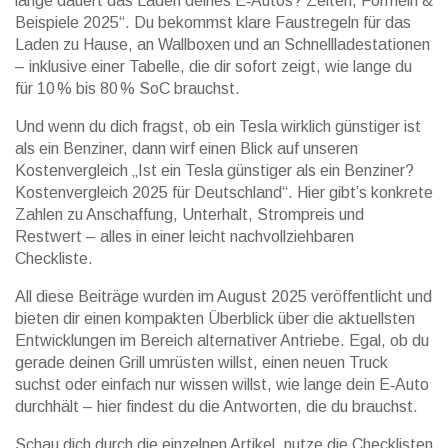
lange dauert das Laden deines E‑Autos? Zeiten, Formeln &
Beispiele 2025“. Du bekommst klare Faustregeln für das
Laden zu Hause, an Wallboxen und an Schnellladestationen
– inklusive einer Tabelle, die dir sofort zeigt, wie lange du
für 10 % bis 80 % SoC brauchst.
Und wenn du dich fragst, ob ein Tesla wirklich günstiger ist
als ein Benziner, dann wirf einen Blick auf unseren
Kostenvergleich „Ist ein Tesla günstiger als ein Benziner?
Kostenvergleich 2025 für Deutschland“. Hier gibt’s konkrete
Zahlen zu Anschaffung, Unterhalt, Strompreis und
Restwert – alles in einer leicht nachvollziehbaren
Checkliste.
All diese Beiträge wurden im August 2025 veröffentlicht und
bieten dir einen kompakten Überblick über die aktuellsten
Entwicklungen im Bereich alternativer Antriebe. Egal, ob du
gerade deinen Grill umrüsten willst, einen neuen Truck
suchst oder einfach nur wissen willst, wie lange dein E‑Auto
durchhält – hier findest du die Antworten, die du brauchst.
Schau dich durch die einzelnen Artikel, nutze die Checklisten