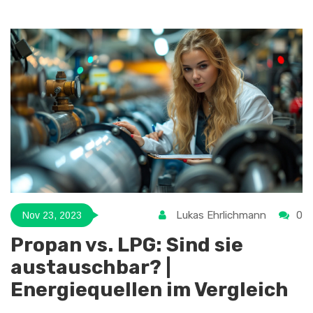
umfassende Einblicke in die spezifischen
Wartungsanforderungen von Tesla-Fahrzeugen gegeben.
Lesen Sie weiter, um mehr über das Wartungsroutine eines
der fortschrittlichsten Automarke zu erfahren.
Lukas Ehrlichmann
0
Nov 23, 2023
Propan vs. LPG: Sind sie
austauschbar? |
Energiequellen im Vergleich