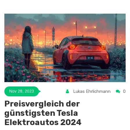
ökologischen Nachhaltigkeit. Wir werden einen tieferen
Einblick in die Aspekte geben, die Flüssiggas weniger
vorteilhaft gegenüber Alternativen wie Erdgas, Biogas und
Wasserstoff machen könnten.
Lukas Ehrlichmann
0
Nov 28, 2023
Preisvergleich der
günstigsten Tesla
Elektroautos 2024