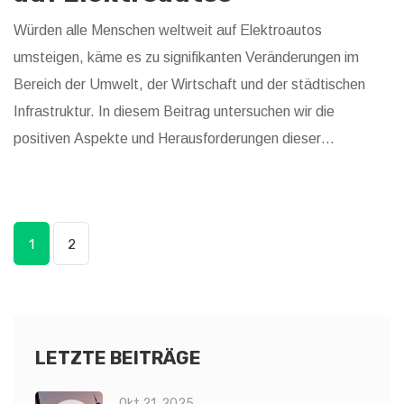
Würden alle Menschen weltweit auf Elektroautos
umsteigen, käme es zu signifikanten Veränderungen im
Bereich der Umwelt, der Wirtschaft und der städtischen
Infrastruktur. In diesem Beitrag untersuchen wir die
positiven Aspekte und Herausforderungen dieser
Verkehrswende, von der Reduktion der Treibhausgase bis
hin zu den Anforderungen an das Stromnetz und dem
Recycling der Batterien. Auch die Bedeutung von seltenen
1
2
Erden und die sozialen Folgen eines solchen Umbruchs
werden thematisiert.
LETZTE BEITRÄGE
Okt 21, 2025