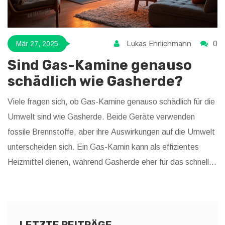
Lukas Ehrlichmann
0
Mär 27, 2025
Sind Gas-Kamine genauso
schädlich wie Gasherde?
Viele fragen sich, ob Gas-Kamine genauso schädlich für die
Umwelt sind wie Gasherde. Beide Geräte verwenden
fossile Brennstoffe, aber ihre Auswirkungen auf die Umwelt
unterscheiden sich. Ein Gas-Kamin kann als effizientes
Heizmittel dienen, während Gasherde eher für das schnelle
Kochen bekannt sind. Es ist wichtig, sowohl die
Umweltbelastungen als auch die Effizienz zu bewerten, um
fundierte Entscheidungen zu treffen. Der Artikel beleuchtet
die Vor- und Nachteile der Nutzung beider Geräte in Bezug