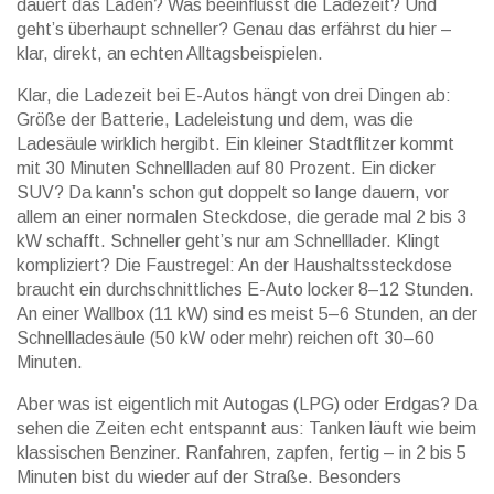
dauert das Laden? Was beeinflusst die Ladezeit? Und
geht’s überhaupt schneller? Genau das erfährst du hier –
klar, direkt, an echten Alltagsbeispielen.
Klar, die Ladezeit bei E-Autos hängt von drei Dingen ab:
Größe der Batterie, Ladeleistung und dem, was die
Ladesäule wirklich hergibt. Ein kleiner Stadtflitzer kommt
mit 30 Minuten Schnellladen auf 80 Prozent. Ein dicker
SUV? Da kann’s schon gut doppelt so lange dauern, vor
allem an einer normalen Steckdose, die gerade mal 2 bis 3
kW schafft. Schneller geht’s nur am Schnelllader. Klingt
kompliziert? Die Faustregel: An der Haushaltssteckdose
braucht ein durchschnittliches E-Auto locker 8–12 Stunden.
An einer Wallbox (11 kW) sind es meist 5–6 Stunden, an der
Schnellladesäule (50 kW oder mehr) reichen oft 30–60
Minuten.
Aber was ist eigentlich mit Autogas (LPG) oder Erdgas? Da
sehen die Zeiten echt entspannt aus: Tanken läuft wie beim
klassischen Benziner. Ranfahren, zapfen, fertig – in 2 bis 5
Minuten bist du wieder auf der Straße. Besonders