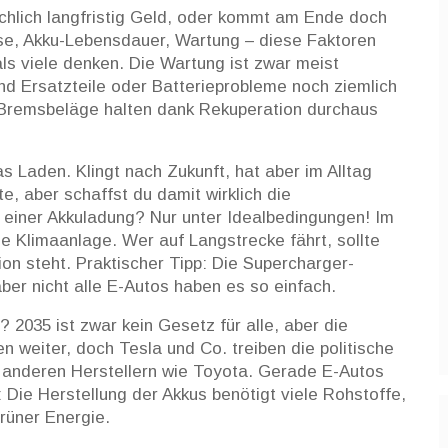
sächlich langfristig Geld, oder kommt am Ende doch
se, Akku-Lebensdauer, Wartung – diese Faktoren
als viele denken. Die Wartung ist zwar meist
ind Ersatzteile oder Batterieprobleme noch ziemlich
d Bremsbeläge halten dank Rekuperation durchaus
Laden. Klingt nach Zukunft, hat aber im Alltag
e, aber schaffst du damit wirklich die
 einer Akkuladung? Nur unter Idealbedingungen! Im
e Klimaanlage. Wer auf Langstrecke fährt, sollte
on steht. Praktischer Tipp: Die Supercharger-
aber nicht alle E-Autos haben es so einfach.
? 2035 ist zwar kein Gesetz für alle, aber die
en weiter, doch Tesla und Co. treiben die politische
 anderen Herstellern wie Toyota. Gerade E-Autos
 Die Herstellung der Akkus benötigt viele Rohstoffe,
rüner Energie.