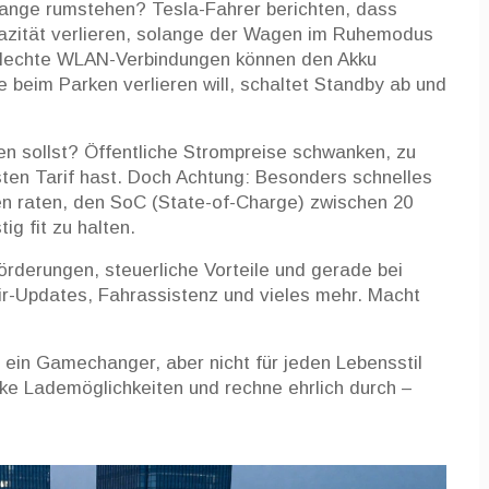
 lange rumstehen? Tesla-Fahrer berichten, dass
zität verlieren, solange der Wagen im Ruhemodus
chlechte WLAN-Verbindungen können den Akku
 beim Parken verlieren will, schaltet Standby ab und
sen sollst? Öffentliche Strompreise schwanken, zu
sten Tarif hast. Doch Achtung: Besonders schnelles
en raten, den SoC (State-of-Charge) zwischen 20
ig fit zu halten.
Förderungen, steuerliche Vorteile und gerade bei
ir-Updates, Fahrassistenz und vieles mehr. Macht
ein Gamechanger, aber nicht für jeden Lebensstil
cke Lademöglichkeiten und rechne ehrlich durch –