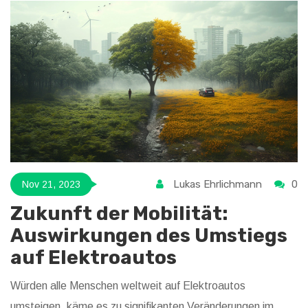
Infrastruktur, Kosten und ökologische Auswirkungen werden
diskutiert. Am Ende steht die Abwägung der Vor- und
Nachteile im Vergleich zu Elektroautos.
Lukas Ehrlichmann
0
Nov 21, 2023
Zukunft der Mobilität:
Auswirkungen des Umstiegs
auf Elektroautos
Würden alle Menschen weltweit auf Elektroautos
umsteigen, käme es zu signifikanten Veränderungen im