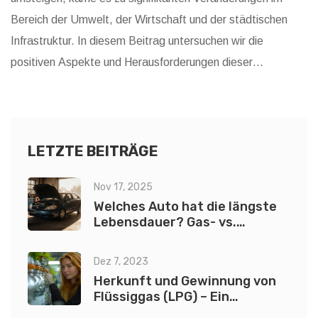
Bereich der Umwelt, der Wirtschaft und der städtischen
Infrastruktur. In diesem Beitrag untersuchen wir die
positiven Aspekte und Herausforderungen dieser
Verkehrswende, von der Reduktion der Treibhausgase bis
hin zu den Anforderungen an das Stromnetz und dem
Recycling der Batterien. Auch die Bedeutung von seltenen
Erden und die sozialen Folgen eines solchen Umbruchs
LETZTE BEITRÄGE
werden thematisiert.
Nov 17, 2025
Welches Auto hat die längste
Lebensdauer? Gas- vs.
Elektroautos im
Langzeitvergleich
Dez 7, 2023
Herkunft und Gewinnung von
Flüssiggas (LPG) – Ein
umfassender Leitfaden