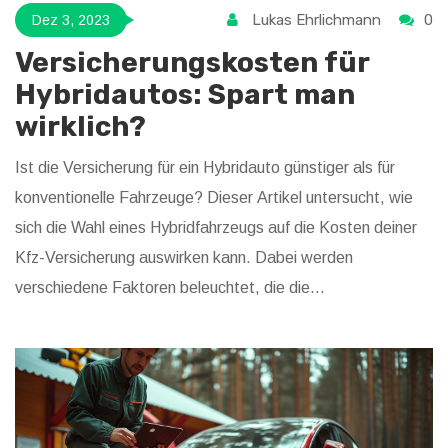
Lukas Ehrlichmann
0
Dez 3, 2023
Versicherungskosten für
Hybridautos: Spart man
wirklich?
Ist die Versicherung für ein Hybridauto günstiger als für
konventionelle Fahrzeuge? Dieser Artikel untersucht, wie
sich die Wahl eines Hybridfahrzeugs auf die Kosten deiner
Kfz-Versicherung auswirken kann. Dabei werden
verschiedene Faktoren beleuchtet, die die
Versicherungsprämien beeinflussen. Im Rahmen der
Analyse werden Tipps gegeben, wie man beim
Versicherungsabschluss für ein Hybridfahrzeug sparen kann.
Außerdem betrachten wir interessante Fakten rund um die
Versicherung und den Besitz eines Hybridautos.