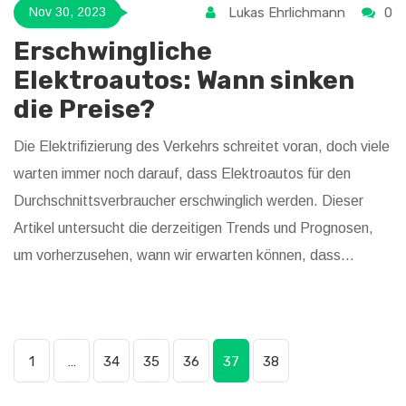
Lukas Ehrlichmann
0
Nov 30, 2023
Erschwingliche
Elektroautos: Wann sinken
die Preise?
Die Elektrifizierung des Verkehrs schreitet voran, doch viele
warten immer noch darauf, dass Elektroautos für den
Durchschnittsverbraucher erschwinglich werden. Dieser
Artikel untersucht die derzeitigen Trends und Prognosen,
um vorherzusehen, wann wir erwarten können, dass
Elektrofahrzeuge den Massenmarkt wirklich erobern
können. Wir schauen uns Kostenfaktoren, staatliche
Anreize und technologische Fortschritte an, die darauf
1
…
34
35
36
37
38
hindeuten, dass ein Wendepunkt in naher Zukunft liegt.