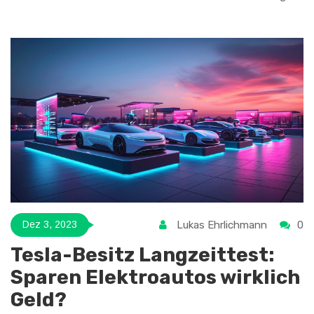
die LPG ersetzen, und diskutieren, wie dies die
Energielandschaft verändert. Zudem werden die
Auswirkungen auf Verbraucher und Industrie sowie mögliche
zukünftige Szenarien der LPG-Nutzung beleuchtet.
Lukas Ehrlichmann
0
Dez 3, 2023
Tesla-Besitz Langzeittest:
Sparen Elektroautos wirklich
Geld?