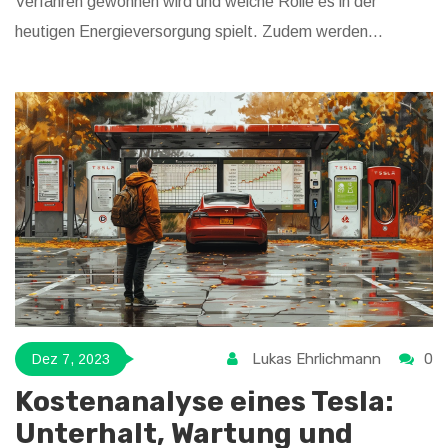
Verfahren gewonnen wird und welche Rolle es in der
heutigen Energieversorgung spielt. Zudem werden
interessante Fakten und Tipps rund um das Thema LPG
präsentiert, und es wird aufgezeigt, wie es eine Rolle in
unserem Alltag spielt.
Lukas Ehrlichmann
0
Dez 7, 2023
Kostenanalyse eines Tesla:
Unterhalt, Wartung und