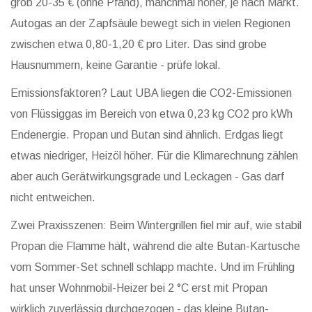
grob 20-35 € (ohne Pfand), manchmal höher, je nach Markt.
Autogas an der Zapfsäule bewegt sich in vielen Regionen
zwischen etwa 0,80-1,20 € pro Liter. Das sind grobe
Hausnummern, keine Garantie - prüfe lokal.
Emissionsfaktoren? Laut UBA liegen die CO2-Emissionen
von Flüssiggas im Bereich von etwa 0,23 kg CO2 pro kWh
Endenergie. Propan und Butan sind ähnlich. Erdgas liegt
etwas niedriger, Heizöl höher. Für die Klimarechnung zählen
aber auch Gerätwirkungsgrade und Leckagen - Gas darf
nicht entweichen.
Zwei Praxisszenen: Beim Wintergrillen fiel mir auf, wie stabil
Propan die Flamme hält, während die alte Butan-Kartusche
vom Sommer-Set schnell schlapp machte. Und im Frühling
hat unser Wohnmobil-Heizer bei 2 °C erst mit Propan
wirklich zuverlässig durchgezogen - das kleine Butan-