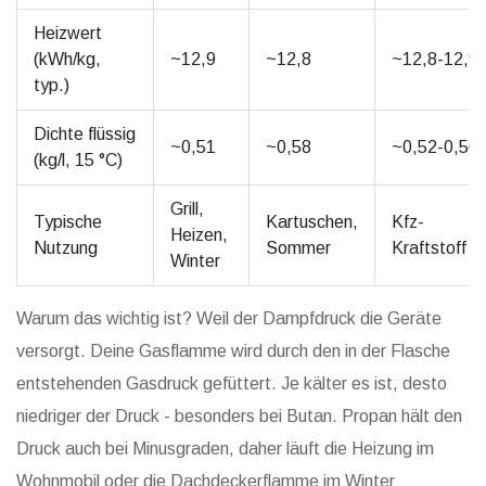
Heizwert
(kWh/kg,
~12,9
~12,8
~12,8-12,9
typ.)
Dichte flüssig
~0,51
~0,58
~0,52-0,56
(kg/l, 15 °C)
Grill,
Typische
Kartuschen,
Kfz-
Heizen,
Nutzung
Sommer
Kraftstoff
Winter
Warum das wichtig ist? Weil der Dampfdruck die Geräte
versorgt. Deine Gasflamme wird durch den in der Flasche
entstehenden Gasdruck gefüttert. Je kälter es ist, desto
niedriger der Druck - besonders bei Butan. Propan hält den
Druck auch bei Minusgraden, daher läuft die Heizung im
Wohnmobil oder die Dachdeckerflamme im Winter