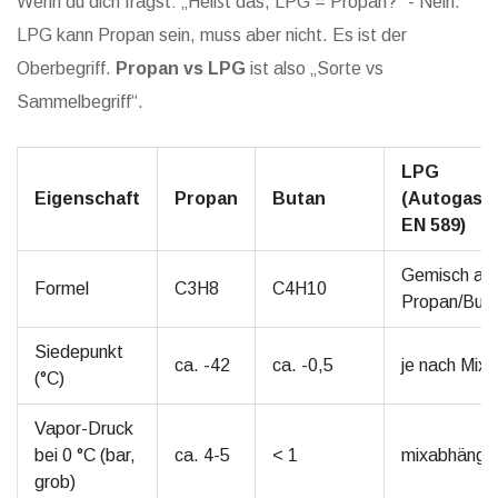
Wenn du dich fragst: „Heißt das, LPG = Propan?“ - Nein.
LPG kann Propan sein, muss aber nicht. Es ist der
Oberbegriff.
Propan vs LPG
ist also „Sorte vs
Sammelbegriff“.
LPG
Eigenschaft
Propan
Butan
(Autogas,
EN 589)
Gemisch au
Formel
C3H8
C4H10
Propan/But
Siedepunkt
ca. -42
ca. -0,5
je nach Mix
(°C)
Vapor-Druck
bei 0 °C (bar,
ca. 4-5
< 1
mixabhängi
grob)