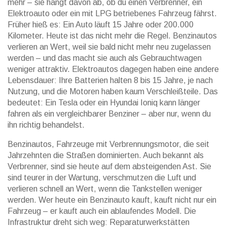
mehr – sie hängt davon ab, ob du einen Verbrenner, ein
Elektroauto oder ein mit LPG betriebenes Fahrzeug fährst.
Früher hieß es: Ein Auto läuft 15 Jahre oder 200.000
Kilometer. Heute ist das nicht mehr die Regel. Benzinautos
verlieren an Wert, weil sie bald nicht mehr neu zugelassen
werden – und das macht sie auch als Gebrauchtwagen
weniger attraktiv. Elektroautos dagegen haben eine andere
Lebensdauer: Ihre Batterien halten 8 bis 15 Jahre, je nach
Nutzung, und die Motoren haben kaum Verschleißteile. Das
bedeutet: Ein Tesla oder ein Hyundai Ioniq kann länger
fahren als ein vergleichbarer Benziner – aber nur, wenn du
ihn richtig behandelst.
Benzinautos
,
Fahrzeuge mit Verbrennungsmotor, die seit
Jahrzehnten die Straßen dominierten
. Auch bekannt als
Verbrenner
, sind sie heute auf dem absteigenden Ast.
Sie
sind teurer in der Wartung, verschmutzen die Luft und
verlieren schnell an Wert, wenn die Tankstellen weniger
werden. Wer heute ein Benzinauto kauft, kauft nicht nur ein
Fahrzeug – er kauft auch ein ablaufendes Modell. Die
Infrastruktur dreht sich weg: Reparaturwerkstätten