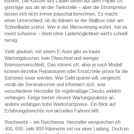
kommt: Die Kosten fürs Laden sehen auf dem Papier oft
günstiger aus als an der Tankstelle – aber die Strompreise
lassen sich nicht immer pauschal berechnen. Es macht
einen Unterschied, ob du daheim an der Wallbox oder am
Schnelllader stehst. Wer in der Mietwohnung wohnt, hat es
meist schwerer – denn ohne Lademöglichkeit wird’s schnell
nervig.
Viele glauben, mit einem E-Auto gibt es kaum
Wartungskosten, kein Ölwechsel und weniger
Bremsenverschleiß. Das stimmt oft, aber je nach Modell
können einzelne Reparaturen oder Ersatzteile (etwa für die
Batterie) teuer werden. Wer Geld sparen will, vergleicht
vorab die Servicekosten und informiert sich, was
verschiedene Hersteller für regelmäßige Checks wirklich
verlangen. Einige bieten clevere Wartungspakete an,
andere verlangen hohe Werkstattpreise. Ein Blick auf
Erfahrungsberichte von aktuellen Fahrern hilft.
Reichweite – ein Reizthema. Hersteller versprechen oft
400, 600, teils 800 Kilometer mit nur einer Ladung. Doch im