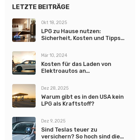
Erfahrungen und Daten aus dem Jahr 2025.
LETZTE BEITRÄGE
Okt 18, 2025
LPG zu Hause nutzen:
Sicherheit, Kosten und Tipps
für den privaten Einsatz
Mär 10, 2024
Kosten für das Laden von
Elektroautos an
Ladestationen: Ein
umfassender Leitfaden
Dez 28, 2025
Warum gibt es in den USA kein
LPG als Kraftstoff?
Dez 9, 2025
Sind Teslas teuer zu
versichern? So hoch sind die