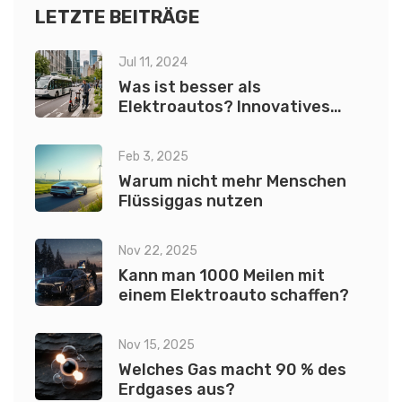
Geruch und dessen Einfluss auf unser Wohlbefinden
LETZTE BEITRÄGE
erläutert.
Jul 11, 2024
Was ist besser als
Elektroautos? Innovatives
Fahrvergnügen und
nachhaltige Zukunft
Feb 3, 2025
Warum nicht mehr Menschen
Flüssiggas nutzen
Nov 22, 2025
Kann man 1000 Meilen mit
einem Elektroauto schaffen?
Nov 15, 2025
Welches Gas macht 90 % des
Erdgases aus?