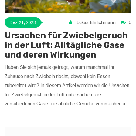
Lukas Ehrlichmann
0
Dez 21, 2023
Ursachen für Zwiebelgeruch
in der Luft: Alltägliche Gase
und deren Wirkungen
Haben Sie sich jemals gefragt, warum manchmal Ihr
Zuhause nach Zwiebeln riecht, obwohl kein Essen
zubereitet wird? In diesem Artikel werden wir die Ursachen
für Zwiebelgeruch in der Luft untersuchen, die
verschiedenen Gase, die ähnliche Gerüche verursachen und
wie man sie erkennen kann. Es werden auch Tipps für das
Lüften und die Behebung dieser ungewöhnlichen Gerüche
gegeben. Zudem werden interessante Fakten zum Thema