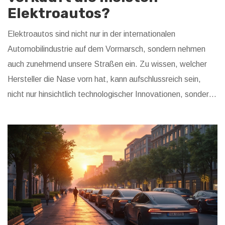
Elektroautos?
Elektroautos sind nicht nur in der internationalen
Automobilindustrie auf dem Vormarsch, sondern nehmen
auch zunehmend unsere Straßen ein. Zu wissen, welcher
Hersteller die Nase vorn hat, kann aufschlussreich sein,
nicht nur hinsichtlich technologischer Innovationen, sondern
auch der Marktentwicklungen. Neben der Analyse der
Verkaufszahlen ist es auch spannend, einen Blick auf die
Gründe für den Erfolg dieses Herstellers zu werfen. Dieser
Artikel beleuchtet nicht nur den Marktführer, sondern gibt
auch Tipps, worauf man beim Kauf eines Elektroautos
achten sollte.