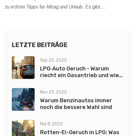
zu echten Tipps für Alltag und Urlaub. Es gibt
überraschende Unterschiede je nach Hersteller und Alter
des Autos. Auch Mythen und Sorgen rund ums Thema
lange Ladezeiten werden ehrlich beleuchtet. So bist du
bestens vorbereitet, bevor du das nächste Mal für mehrere
LETZTE BEITRÄGE
Tage wegfährst.
Sep 25, 2025
LPG‑Auto Geruch - Warum
riecht ein Gasantrieb und wie
man ihn verhindert?
Nov 23, 2025
Warum Benzinautos immer
noch die bessere Wahl sind
Mai 8, 2025
Rotten-Ei-Geruch in LPG: Was