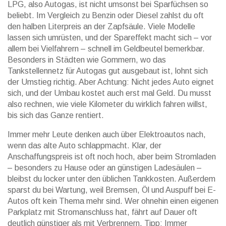
LPG, also Autogas, ist nicht umsonst bei Sparfüchsen so
beliebt. Im Vergleich zu Benzin oder Diesel zahlst du oft
den halben Literpreis an der Zapfsäule. Viele Modelle
lassen sich umrüsten, und der Spareffekt macht sich – vor
allem bei Vielfahrern – schnell im Geldbeutel bemerkbar.
Besonders in Städten wie Gommern, wo das
Tankstellennetz für Autogas gut ausgebaut ist, lohnt sich
der Umstieg richtig. Aber Achtung: Nicht jedes Auto eignet
sich, und der Umbau kostet auch erst mal Geld. Du musst
also rechnen, wie viele Kilometer du wirklich fahren willst,
bis sich das Ganze rentiert.
Immer mehr Leute denken auch über Elektroautos nach,
wenn das alte Auto schlappmacht. Klar, der
Anschaffungspreis ist oft noch hoch, aber beim Stromladen
– besonders zu Hause oder an günstigen Ladesäulen –
bleibst du locker unter den üblichen Tankkosten. Außerdem
sparst du bei Wartung, weil Bremsen, Öl und Auspuff bei E-
Autos oft kein Thema mehr sind. Wer ohnehin einen eigenen
Parkplatz mit Stromanschluss hat, fährt auf Dauer oft
deutlich günstiger als mit Verbrennern. Tipp: Immer