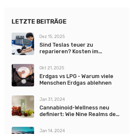
schiefgeht. Alles anschaulich, direkt und aus dem echten
Leben gegriffen – garantiert ohne Technik-Blabla.
LETZTE BEITRÄGE
Dez 15, 2025
Sind Teslas teuer zu
reparieren? Kosten im
Vergleich zu anderen
Elektroautos und
Okt 21, 2025
Benzinfahrzeugen
Erdgas vs LPG - Warum viele
Menschen Erdgas ablehnen
Jan 31, 2024
Cannabinoid-Wellness neu
definiert: Wie Nine Realms den
Markt revolutioniert
Jan 14, 2024