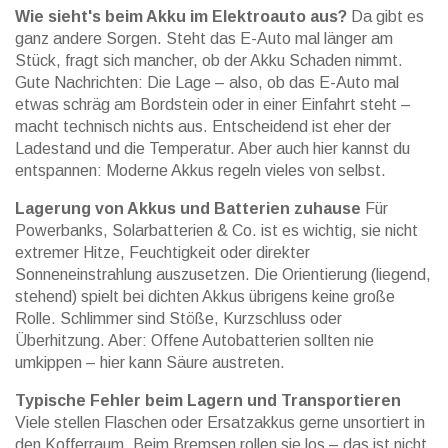
Wie sieht's beim Akku im Elektroauto aus?
Da gibt es
ganz andere Sorgen. Steht das E-Auto mal länger am
Stück, fragt sich mancher, ob der Akku Schaden nimmt.
Gute Nachrichten: Die Lage – also, ob das E-Auto mal
etwas schräg am Bordstein oder in einer Einfahrt steht –
macht technisch nichts aus. Entscheidend ist eher der
Ladestand und die Temperatur. Aber auch hier kannst du
entspannen: Moderne Akkus regeln vieles von selbst.
Lagerung von Akkus und Batterien zuhause
Für
Powerbanks, Solarbatterien & Co. ist es wichtig, sie nicht
extremer Hitze, Feuchtigkeit oder direkter
Sonneneinstrahlung auszusetzen. Die Orientierung (liegend,
stehend) spielt bei dichten Akkus übrigens keine große
Rolle. Schlimmer sind Stöße, Kurzschluss oder
Überhitzung. Aber: Offene Autobatterien sollten nie
umkippen – hier kann Säure austreten.
Typische Fehler beim Lagern und Transportieren
Viele stellen Flaschen oder Ersatzakkus gerne unsortiert in
den Kofferraum. Beim Bremsen rollen sie los – das ist nicht