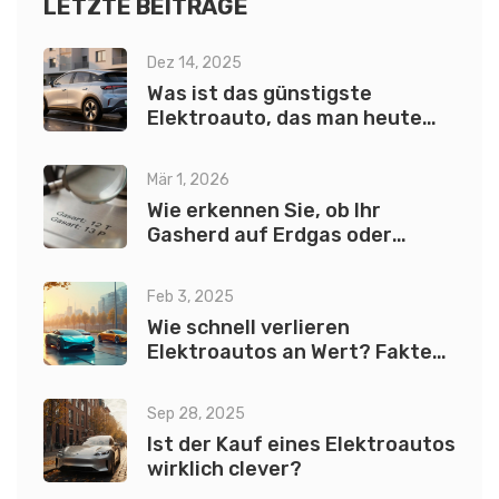
Verkaufszahlen hat und warum.
LETZTE BEITRÄGE
Dez 14, 2025
Was ist das günstigste
Elektroauto, das man heute
kaufen kann?
Mär 1, 2026
Wie erkennen Sie, ob Ihr
Gasherd auf Erdgas oder
Flüssiggas läuft?
Feb 3, 2025
Wie schnell verlieren
Elektroautos an Wert? Fakten
und Tipps
Sep 28, 2025
Ist der Kauf eines Elektroautos
wirklich clever?