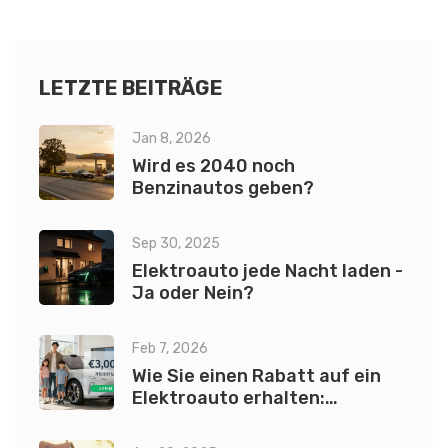
können. Außerdem gibt es Tipps, wie E-Auto-Fahrer selbst
Engpässen vorbeugen. Wer wissen will, ob Stromausfälle
zum Alltag werden müssen, bekommt hier ehrliche
LETZTE BEITRÄGE
Antworten.
Jan 8, 2026
Wird es 2040 noch
Benzinautos geben?
Sep 30, 2025
Elektroauto jede Nacht laden -
Ja oder Nein?
Feb 7, 2026
Wie Sie einen Rabatt auf ein
Elektroauto erhalten:
Praktische Tipps für 2026