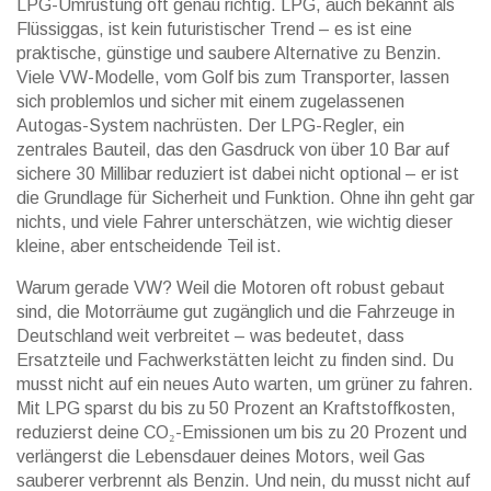
LPG-Umrüstung oft genau richtig. LPG, auch bekannt als
Flüssiggas, ist kein futuristischer Trend – es ist eine
praktische, günstige und saubere Alternative zu Benzin.
Viele VW-Modelle, vom Golf bis zum Transporter, lassen
sich problemlos und sicher mit einem zugelassenen
Autogas-System nachrüsten. Der
LPG-Regler
,
ein
zentrales Bauteil, das den Gasdruck von über 10 Bar auf
sichere 30 Millibar reduziert
ist dabei nicht optional – er ist
die Grundlage für Sicherheit und Funktion. Ohne ihn geht gar
nichts, und viele Fahrer unterschätzen, wie wichtig dieser
kleine, aber entscheidende Teil ist.
Warum gerade VW? Weil die Motoren oft robust gebaut
sind, die Motorräume gut zugänglich und die Fahrzeuge in
Deutschland weit verbreitet – was bedeutet, dass
Ersatzteile und Fachwerkstätten leicht zu finden sind. Du
musst nicht auf ein neues Auto warten, um grüner zu fahren.
Mit LPG sparst du bis zu 50 Prozent an Kraftstoffkosten,
reduzierst deine CO₂-Emissionen um bis zu 20 Prozent und
verlängerst die Lebensdauer deines Motors, weil Gas
sauberer verbrennt als Benzin. Und nein, du musst nicht auf