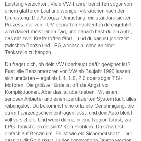
Leistung verzichten. Viele VW-Fahrer berichten sogar von
einem glatteren Lauf und weniger Vibrationen nach der
Umrüstung. Die
Autogas-Umrüstung
,
ein standardisierter
Prozess, der von TÜV-geprüften Fachleuten durchgeführt
wird
dauert meist einen Tag, und danach hast du ein Auto,
das mit zwei Kraftstoffen fährt – und du kannst jederzeit
zwischen Benzin und LPG wechseln, ohne an einer
Tankstelle zu hängen.
Du fragst dich, ob dein VW überhaupt dafür geeignet ist?
Fast alle Benzinmotoren von VW ab Baujahr 1995 lassen
sich umrüsten – egal ob 1.4, 1.8, 2.0 oder sogar TSI-
Motoren. Die größte Hürde ist oft die Angst vor
Komplikationen. Aber das ist übertrieben. Mit einem
seriösen Anbieter und einem zertifizierten System läuft alles
reibungslos. Du bekommst eine offizielle Genehmigung, die
du im Fahrzeugschein eintragen lässt, und dein Auto bleibt
voll versichert. Und wenn du mal in eine Region fährst, wo
LPG-Tankstellen rar sind? Kein Problem. Du schaltest
einfach auf Benzin um. Es ist wie ein Sicherheitsnetz – nur
dass es dir Geld spart. In den kommenden Jahren werden