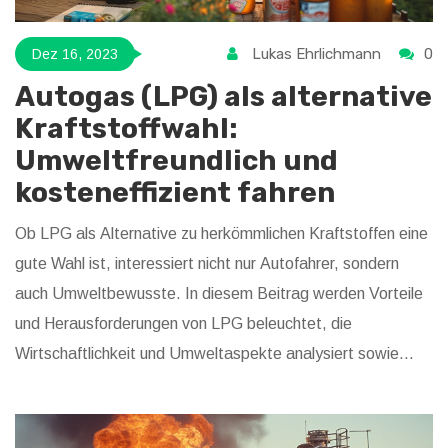
Lukas Ehrlichmann
0
Dez 16, 2023
Autogas (LPG) als alternative
Kraftstoffwahl:
Umweltfreundlich und
kosteneffizient fahren
Ob LPG als Alternative zu herkömmlichen Kraftstoffen eine
gute Wahl ist, interessiert nicht nur Autofahrer, sondern
auch Umweltbewusste. In diesem Beitrag werden Vorteile
und Herausforderungen von LPG beleuchtet, die
Wirtschaftlichkeit und Umweltaspekte analysiert sowie
praktische Tipps für die Umstellung auf Autogas gegeben.
Dabei führe ich meine persönlichen Erfahrungen mit LPG-
Fahrzeugen an und teile interessante Fakten rund um das