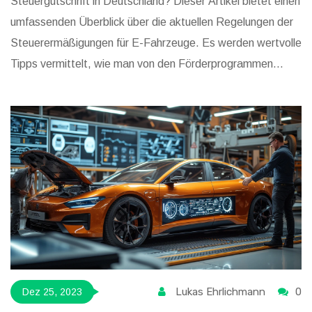
Steuergutschrift in Deutschland? Dieser Artikel bietet einen
umfassenden Überblick über die aktuellen Regelungen der
Steuerermäßigungen für E-Fahrzeuge. Es werden wertvolle
Tipps vermittelt, wie man von den Förderprogrammen
maximal profitieren kann, welche Kriterien erfüllt sein
müssen und welche Modelle in die Förderung einbezogen
sind. Erfahren Sie, wie Sie die Umwelt schonen und dabei
auch Ihr Portemonnaie entlasten können.
Lukas Ehrlichmann
0
Dez 25, 2023