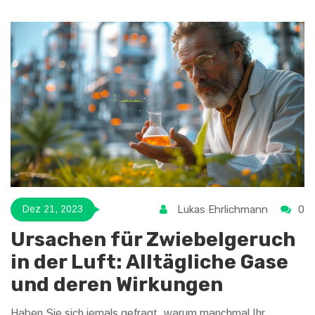
Sie wurden hinsichtlich ihrer Leistung, ihres Designs und
ihrer Nachhaltigkeit bewertet. Der Liebling des Jahres wird
enthüllt, und wir betrachten seine Vorzüge detailliert.
Lukas Ehrlichmann
0
Dez 21, 2023
Ursachen für Zwiebelgeruch
in der Luft: Alltägliche Gase
und deren Wirkungen
Haben Sie sich jemals gefragt, warum manchmal Ihr