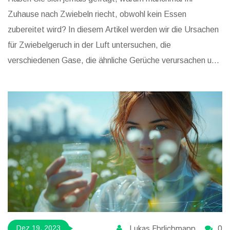
Zuhause nach Zwiebeln riecht, obwohl kein Essen
zubereitet wird? In diesem Artikel werden wir die Ursachen
für Zwiebelgeruch in der Luft untersuchen, die
verschiedenen Gase, die ähnliche Gerüche verursachen und
wie man sie erkennen kann. Es werden auch Tipps für das
Lüften und die Behebung dieser ungewöhnlichen Gerüche
gegeben. Zudem werden interessante Fakten zum Thema
Geruch und dessen Einfluss auf unser Wohlbefinden
erläutert.
Lukas Ehrlichmann
0
Dez 19, 2023