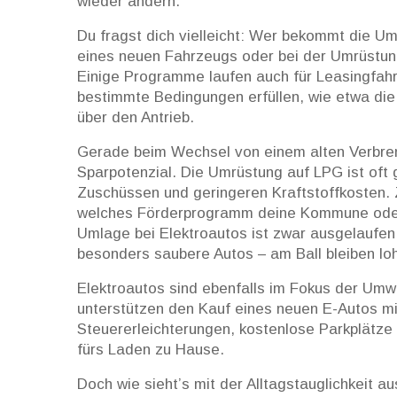
wieder ändern.
Du fragst dich vielleicht: Wer bekommt die U
eines neuen Fahrzeugs oder bei der Umrüstung
Einige Programme laufen auch für Leasingfah
bestimmte Bedingungen erfüllen, wie etwa die
über den Antrieb.
Gerade beim Wechsel von einem alten Verbren
Sparpotenzial. Die Umrüstung auf LPG ist oft 
Zuschüssen und geringeren Kraftstoffkosten.
welches Förderprogramm deine Kommune oder
Umlage bei Elektroautos ist zwar ausgelaufen
besonders saubere Autos – am Ball bleiben loh
Elektroautos sind ebenfalls im Fokus der Umw
unterstützen den Kauf eines neuen E-Autos mi
Steuererleichterungen, kostenlose Parkplätz
fürs Laden zu Hause.
Doch wie sieht’s mit der Alltagstauglichkeit au