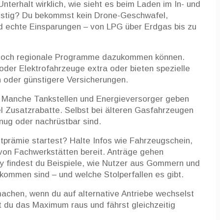
terhalt wirklich, wie sieht es beim Laden im In- und
ristig? Du bekommst kein Drone-Geschwafel,
nd echte Einsparungen – von LPG über Erdgas bis zu
 noch regionale Programme dazukommen können.
er Elektrofahrzeuge extra oder bieten spezielle
 oder günstigere Versicherungen.
s: Manche Tankstellen und Energieversorger geben
 Zusatzrabatte. Selbst bei älteren Gasfahrzeugen
nug oder nachrüstbar sind.
ltprämie startest? Halte Infos wie Fahrzeugschein,
on Fachwerkstätten bereit. Anträge gehen
ty findest du Beispiele, wie Nutzer aus Gommern und
kommen sind – und welche Stolperfallen es gibt.
machen, wenn du auf alternative Antriebe wechselst
t du das Maximum raus und fährst gleichzeitig