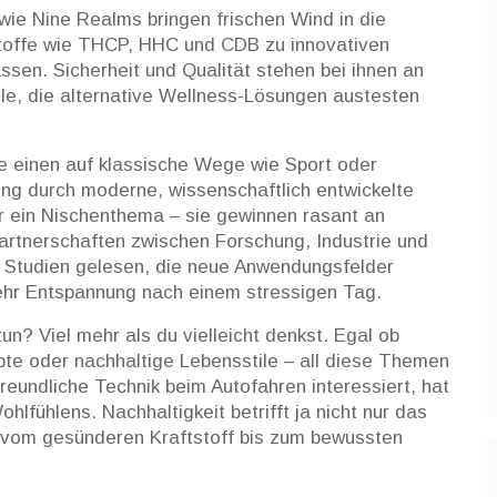
ie Nine Realms bringen frischen Wind in die
toffe wie THCP, HHC und CDB zu innovativen
assen. Sicherheit und Qualität stehen bei ihnen an
ele, die alternative Wellness-Lösungen austesten
e einen auf klassische Wege wie Sport oder
ng durch moderne, wissenschaftlich entwickelte
ur ein Nischenthema – sie gewinnen rasant an
rtnerschaften zwischen Forschung, Industrie und
n Studien gelesen, die neue Anwendungsfelder
ehr Entspannung nach einem stressigen Tag.
un? Viel mehr als du vielleicht denkst. Egal ob
epte oder nachhaltige Lebensstile – all diese Themen
reundliche Technik beim Autofahren interessiert, hat
fühlens. Nachhaltigkeit betrifft ja nicht nur das
, vom gesünderen Kraftstoff bis zum bewussten