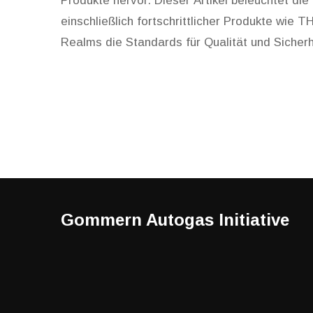
Produkte hervor. Dieser Artikel beleuchtet di
einschließlich fortschrittlicher Produkte wi
Realms die Standards für Qualität und Sicherhe
gleichzeitig Partnerschaften und Innovation vor
Cannabinoiden und der Aufruf, Teil dieser Wel
Gommern Autogas Initiative