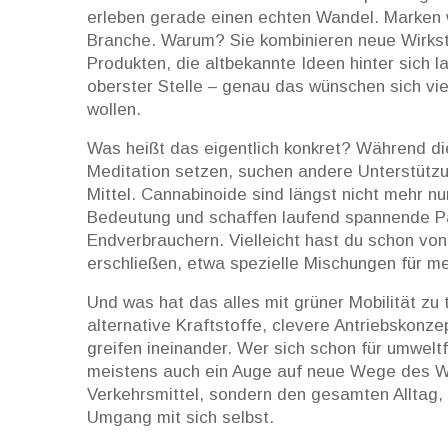
erleben gerade einen echten Wandel. Marken w
Branche. Warum? Sie kombinieren neue Wirks
Produkten, die altbekannte Ideen hinter sich l
oberster Stelle – genau das wünschen sich vi
wollen.
Was heißt das eigentlich konkret? Während di
Meditation setzen, suchen andere Unterstützu
Mittel. Cannabinoide sind längst nicht mehr n
Bedeutung und schaffen laufend spannende Pa
Endverbrauchern. Vielleicht hast du schon vo
erschließen, etwa spezielle Mischungen für m
Und was hat das alles mit grüner Mobilität zu t
alternative Kraftstoffe, clevere Antriebskonz
greifen ineinander. Wer sich schon für umweltf
meistens auch ein Auge auf neue Wege des Wohl
Verkehrsmittel, sondern den gesamten Alltag
Umgang mit sich selbst.