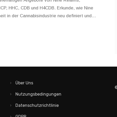
e vielfältigen Angebote von Nine Realms,
e THCP, HHC, CDB und H4CDB. Erkunde, wie Nine
it in der Cannabisindustrie neu definiert und
antreibt. Ein Einblick in die Wissenschaft hinter
lness-Revolution zu werden, runden den Artikel ab.
Über Uns
©
Nutzungsbedingungen
Datenschutzrichtlinie
GDPR