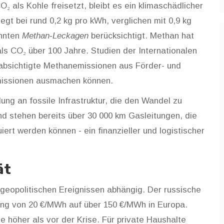
 als Kohle freisetzt, bleibt es ein klimaschädlicher
egt bei rund 0,2 kg pro kWh, verglichen mit 0,9 kg
annten
Methan‑Leckagen
berücksichtigt. Methan hat
als CO₂ über 100 Jahre. Studien der Internationalen
eabsichtigte Methanemissionen aus Förder- und
missionen ausmachen können.
ndung an fossile Infrastruktur, die den Wandel zu
nd stehen bereits über 30 000 km Gasleitungen, die
rt werden können - ein finanzieller und logistischer
ät
 geopolitischen Ereignissen abhängig. Der russische
rung von 20 €/MWh auf über 150 €/MWh in Europa.
se höher als vor der Krise. Für private Haushalte