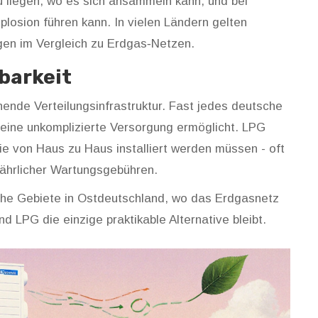
u liegen, wo es sich ansammeln kann, und bei
plosion führen kann. In vielen Ländern gelten
gen im Vergleich zu Erdgas‑Netzen.
barkeit
hende Verteilungsinfrastruktur. Fast jedes deutsche
eine unkomplizierte Versorgung ermöglicht. LPG
ie von Haus zu Haus installiert werden müssen - oft
 jährlicher Wartungsgebühren.
iche Gebiete in Ostdeutschland, wo das Erdgasnetz
nd LPG die einzige praktikable Alternative bleibt.