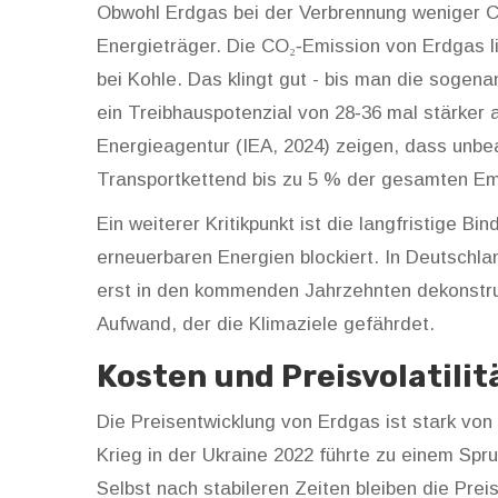
Obwohl Erdgas bei der Verbrennung weniger CO₂
Energieträger. Die
CO₂‑Emission
von Erdgas li
bei Kohle. Das klingt gut - bis man die sogen
ein Treibhauspotenzial von 28‑36 mal stärker 
Energieagentur (IEA, 2024) zeigen, dass unb
Transportkettend bis zu 5 % der gesamten E
Ein weiterer Kritikpunkt ist die langfristige Bi
erneuerbaren Energien blockiert. In Deutschla
erst in den kommenden Jahrzehnten dekonstruie
Aufwand, der die Klimaziele gefährdet.
Kosten und Preisvolatilit
Die Preisentwicklung von Erdgas ist stark von
Krieg in der Ukraine 2022 führte zu einem Sp
Selbst nach stabileren Zeiten bleiben die Prei