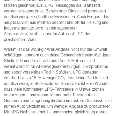
stoßen gleich viel aus.
LPG
,
Flüssiggas als Kraftstoff,
verbrennt sauberer als Benzin oder Diesel und produziert
deutlich weniger schädliche Emissionen
. Auch
Erdgas
,
das
hauptsächlich aus Methan besteht und oft für Heizung und
Industrie genutzt wird
, ist ein saubererer
Alternativkraftstoff – aber für Autos ist LPG die
praktischere Wahl.
Warum ist das wichtig? Weil Abgase nicht nur die Umwelt
schädigen, sondern auch deine Gesundheit beeinträchtigen.
Stickoxide und Feinstaub aus Diesel-Motoren sind
verantwortlich für Atemwegserkrankungen, Herzprobleme
und sogar vorzeitigen Tod in Städten. LPG dagegen
emittiert bis zu 15 % weniger CO₂, fast keine Partikel und
deutlich weniger Stickoxide als Benzin. Es ist kein Wunder,
dass viele Kommunen LPG-Fahrzeuge in Umweltzonen
bevorzugen – und warum immer mehr Privatleute in
Gommern und Umgebung ihr Auto umrüsten. Du musst nicht
auf ein Auto verzichten, um weniger Abgase zu produzieren.
Mit LPG bleibst du mobil – und machst gleichzeitig etwas