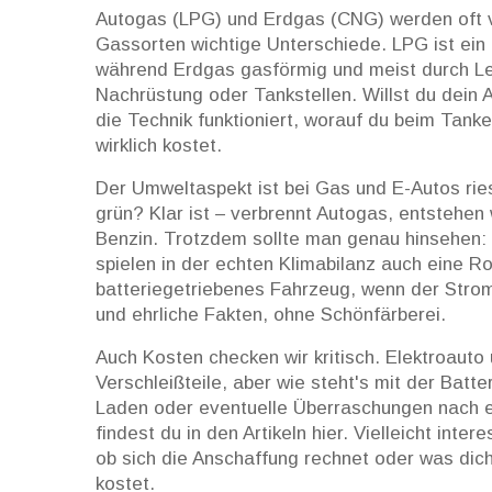
Autogas (LPG) und Erdgas (CNG) werden oft v
Gassorten wichtige Unterschiede. LPG ist ein F
während Erdgas gasförmig und meist durch 
Nachrüstung oder Tankstellen. Willst du dein 
die Technik funktioniert, worauf du beim Ta
wirklich kostet.
Der Umweltaspekt ist bei Gas und E-Autos riesi
grün? Klar ist – verbrennt Autogas, entstehe
Benzin. Trotzdem sollte man genau hinsehen:
spielen in der echten Klimabilanz auch eine R
batteriegetriebenes Fahrzeug, wenn der Stro
und ehrliche Fakten, ohne Schönfärberei.
Auch Kosten checken wir kritisch. Elektroauto 
Verschleißteile, aber wie steht's mit der Bat
Laden oder eventuelle Überraschungen nach e
findest du in den Artikeln hier. Vielleicht inte
ob sich die Anschaffung rechnet oder was dic
kostet.