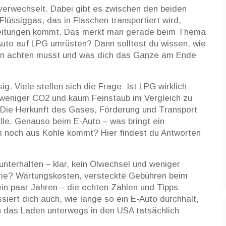
erwechselt. Dabei gibt es zwischen den beiden
lüssiggas, das in Flaschen transportiert wird,
Leitungen kommt. Das merkt man gerade beim Thema
Auto auf LPG umrüsten? Dann solltest du wissen, wie
nken achten musst und was dich das Ganze am Ende
g. Viele stellen sich die Frage: Ist LPG wirklich
n weniger CO2 und kaum Feinstaub im Vergleich zu
 Die Herkunft des Gases, Förderung und Transport
olle. Genauso beim E-Auto – was bringt ein
m noch aus Kohle kommt? Hier findest du Antworten
unterhalten – klar, kein Ölwechsel und weniger
terie? Wartungskosten, versteckte Gebühren beim
in paar Jahren – die echten Zahlen und Tipps
ressiert dich auch, wie lange so ein E-Auto durchhält,
h das Laden unterwegs in den USA tatsächlich