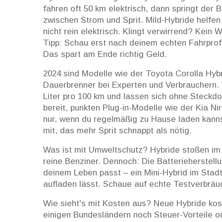
fahren oft 50 km elektrisch, dann springt der 
zwischen Strom und Sprit. Mild-Hybride helfe
nicht rein elektrisch. Klingt verwirrend? Kein 
Tipp: Schau erst nach deinem echten Fahrprofi
Das spart am Ende richtig Geld.
2024 sind Modelle wie der Toyota Corolla Hybr
Dauerbrenner bei Experten und Verbrauchern. 
Liter pro 100 km und lassen sich ohne Steckd
bereit, punkten Plug-in-Modelle wie der Kia N
nur, wenn du regelmäßig zu Hause laden kann
mit, das mehr Sprit schnappt als nötig.
Was ist mit Umweltschutz? Hybride stoßen im 
reine Benziner. Dennoch: Die Batterieherstellu
deinem Leben passt – ein Mini-Hybrid im Stadtv
aufladen lässt. Schaue auf echte Testverbräu
Wie sieht's mit Kosten aus? Neue Hybride kost
einigen Bundesländern noch Steuer-Vorteile o