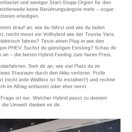
entlastet und weniger Start-Stopp-Orgien für den
 mittlerweile keine Berührungsängste mehr – sogar
ktionen erledigen.
ommt drauf an, wie du fährst und wie du laden
t, reicht meist ein Vollhybrid wie der Toyota Yaris.
lektrisch fahren? Teste einen Plug-in wie den
gon PHEV. Suchst du günstigen Einstieg? Schau dir
an – die bieten Hybrid-Feeling zum fairen Preis.
befahrten. Sieh dir an, wie viel Platz du im
etwas Stauraum durch den Akku verloren. Prüfe
(nicht jede Wallbox ist fix installiert!) und rechne
ch im Alltag entlastet oder eher nervt.
 Frage ist nur: Welcher Hybrid passt zu deinem
 die Umwelt danken es dir.