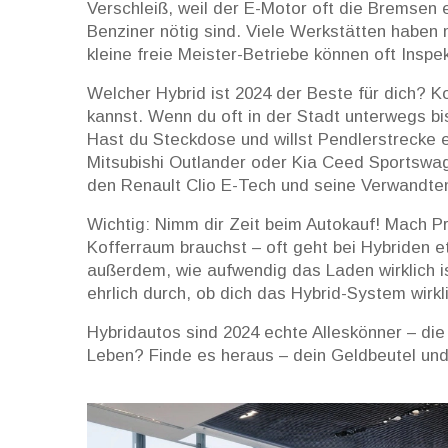
Verschleiß, weil der E-Motor oft die Bremsen 
Benziner nötig sind. Viele Werkstätten haben
kleine freie Meister-Betriebe können oft Inspe
Welcher Hybrid ist 2024 der Beste für dich? K
kannst. Wenn du oft in der Stadt unterwegs bis
Hast du Steckdose und willst Pendlerstrecke e
Mitsubishi Outlander oder Kia Ceed Sportswa
den Renault Clio E-Tech und seine Verwandten 
Wichtig: Nimm dir Zeit beim Autokauf! Mach Pro
Kofferraum brauchst – oft geht bei Hybriden 
außerdem, wie aufwendig das Laden wirklich ist 
ehrlich durch, ob dich das Hybrid-System wirkli
Hybridautos sind 2024 echte Alleskönner – die
Leben? Finde es heraus – dein Geldbeutel und