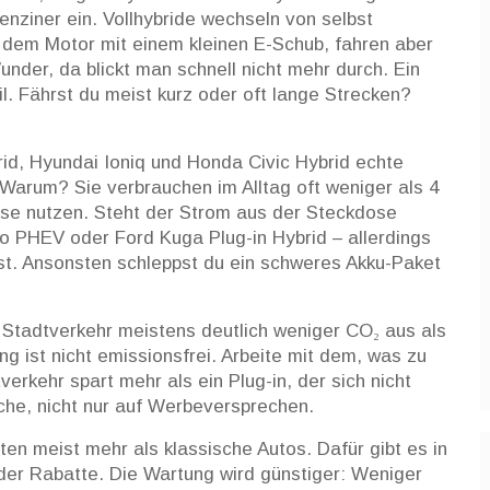
Benziner ein. Vollhybride wechseln von selbst
n dem Motor mit einem kleinen E-Schub, fahren aber
Wunder, da blickt man schnell nicht mehr durch. Ein
l. Fährst du meist kurz oder oft lange Strecken?
id, Hyundai Ioniq und Honda Civic Hybrid echte
Warum? Sie verbrauchen im Alltag oft weniger als 4
ose nutzen. Steht der Strom aus der Steckdose
iro PHEV oder Ford Kuga Plug-in Hybrid – allerdings
st. Ansonsten schleppst du ein schweres Akku-Paket
Stadtverkehr meistens deutlich weniger CO₂ aus als
ng ist nicht emissionsfrei. Arbeite mit dem, was zu
erkehr spart mehr als ein Plug-in, der sich nicht
che, nicht nur auf Werbeversprechen.
en meist mehr als klassische Autos. Dafür gibt es in
der Rabatte. Die Wartung wird günstiger: Weniger