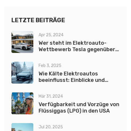
Verständnis davon zu vermitteln, wie BYD positioniert ist
und was es für die Zukunft der Mobilität und erneuerbaren
Energien bedeutet.
LETZTE BEITRÄGE
Apr 25, 2024
Wer steht im Elektroauto-
Wettbewerb Tesla gegenüber?
Die größten Herausforderer
Feb 3, 2025
Wie Kälte Elektroautos
beeinflusst: Einblicke und
Tipps
Mär 31, 2024
Verfügbarkeit und Vorzüge von
Flüssiggas (LPG) in den USA
Jul 20, 2025