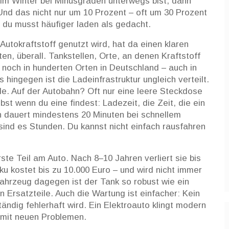
 im Winter bei Minusgraden unterwegs bist, dann
Und das nicht nur um 10 Prozent – oft um 30 Prozent
d du musst häufiger laden als gedacht.
 Autokraftstoff genutzt wird
, hat da einen klaren
ten, überall.
Tankstellen
,
Orte, an denen Kraftstoff
 noch in hunderten Orten in Deutschland – auch in
hingegen ist die Ladeinfrastruktur ungleich verteilt.
ule. Auf der Autobahn? Oft nur eine leere Steckdose
bst wenn du eine findest:
Ladezeit
,
die Zeit, die ein
n
dauert mindestens 20 Minuten bei schnellem
ind es Stunden. Du kannst nicht einfach rausfahren
rste Teil am Auto. Nach 8–10 Jahren verliert sie bis
ku kostet bis zu 10.000 Euro – und wird nicht immer
ahrzeug dagegen ist der Tank so robust wie ein
n Ersatzteile. Auch die Wartung ist einfacher: Kein
ändig fehlerhaft wird. Ein Elektroauto klingt modern
o mit neuen Problemen.