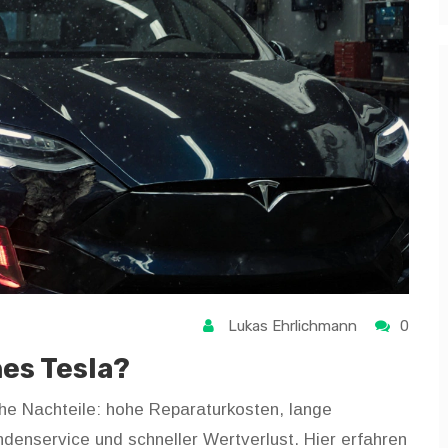
Lukas Ehrlichmann
0
nes Tesla?
iche Nachteile: hohe Reparaturkosten, lange
denservice und schneller Wertverlust. Hier erfahren