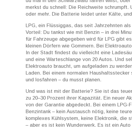
du mal in den Schwarzwald fahren willst, oder
merkst du schnell: Die Reichweite schrumpft. 
oder mehr. Die Batterie leidet unter Kälte, un
LPG
,
ein Flüssiggas, das seit Jahrzehnten als
Vorteil: Du tankst wie mit Benzin – in drei Minu
für Fahrzeuge abgegeben wird
für LPG gibt es
kleinen Dörfern wie Gommern. Bei Elektroautos 
In der Stadt findest du vielleicht eine Ladesä
und eine Warteschlange von 20 Autos. Und sel
Elektroauto braucht, um aufgeladen zu werde
Laden. Bei einem normalen Haushaltsstecker s
und losfahren – du musst planen.
Und was ist mit der Batterie? Sie ist das teue
zu 20–30 Prozent ihrer Kapazität. Ein neuer Ak
von der Garantie abgedeckt. Bei einem LPG-F
Benzintank – kein Austausch nötig, keine teure
komplexes Kühlsystem, keine Elektronik, die st
– aber es ist kein Wunderwerk. Es ist ein Aut