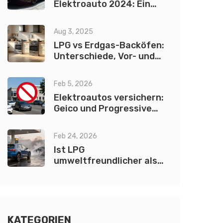
Elektroauto 2024: Ein
umfassender Leitfaden
Aug 3, 2025
LPG vs Erdgas-Backöfen:
Unterschiede, Vor- und
Nachteile einfach erklärt
Feb 5, 2026
Elektroautos versichern:
Geico und Progressive
nicht verfügbar - was ist
stattdessen günstig?
Feb 24, 2026
Ist LPG
umweltfreundlicher als
Benzin? Der Vergleich bei
Emissionen und
Schadstoffen
KATEGORIEN