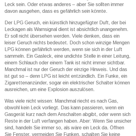
Leck sein. Oder etwas anderes – aber Sie sollten immer
davon ausgehen, dass es gefährlich sein könnte.
Der
LPG Geruch
,
ein künstlich hinzugefügter Duft, der bei
Leckagen als Warnsignal dient
ist absichtlich unangenehm.
Er soll nicht übersehen werden. Viele denken, dass ein
leiser Geruch nichts bedeutet. Doch schon winzige Mengen
LPG können gefährlich werden, wenn sie sich in der Luft
sammeln. Ein
Gasleck
,
eine undichte Stelle in einer Leitung,
einem Schlauch oder einem Tank
ist nicht immer sichtbar.
Manchmal ist nur der Geruch der einzige Hinweis. Und das
ist gut so – denn LPG ist leicht entzündlich. Ein Funke, ein
Zigarettenanzünder, sogar ein elektrischer Schalter können
ausreichen, um eine Explosion auszulösen.
Was viele nicht wissen: Manchmal riecht es nach Gas,
obwohl kein Leck vorliegt. Das kann passieren, wenn ein
Gasgerät kurz nach dem Anschalten abgibt, oder wenn sich
Reste in der Luft verfangen haben. Aber: Wenn Sie unsicher
sind, handeln Sie immer so, als wäre ein Leck da. Öffnen
Sie Fenster, vermeiden Sie Funken, schalten Sie keine