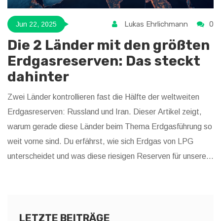
Lukas Ehrlichmann
0
Jun 22, 2025
Die 2 Länder mit den größten
Erdgasreserven: Das steckt
dahinter
Zwei Länder kontrollieren fast die Hälfte der weltweiten
Erdgasreserven: Russland und Iran. Dieser Artikel zeigt,
warum gerade diese Länder beim Thema Erdgasführung so
weit vorne sind. Du erfährst, wie sich Erdgas von LPG
unterscheidet und was diese riesigen Reserven für unsere
Energiezukunft bedeuten. Interessante Fakten zu
Lagerstätten und Fördermethoden machen es greifbar.
Wer beim nächsten Stammtisch mit Wissen punkten will,
liest hier weiter.
LETZTE BEITRÄGE