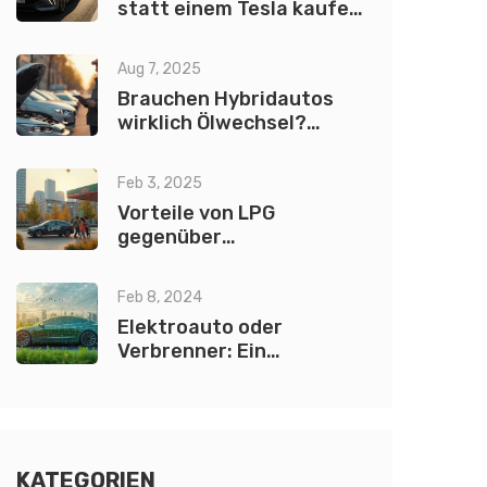
statt einem Tesla kaufen
sollte
Aug 7, 2025
Brauchen Hybridautos
wirklich Ölwechsel?
Fakten und Tipps für
Hybrid-Besitzer
Feb 3, 2025
Vorteile von LPG
gegenüber
herkömmlichen
Kraftstoffen: Ein
Feb 8, 2024
umfassender Vergleich
Elektroauto oder
Verbrenner: Ein
umfassender Vergleich
für 2024
KATEGORIEN