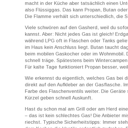
macht in der Küche aber tatsächlich einen Unt
also Flüssiggas. Das kann Propan, Butan oder 
Die Flamme verhält sich unterschiedlich, die S
Viele schwören auf den Gasherd, weil du sofort
kannst. Aber: Nicht jedes Gas ist gleich! Er
während LPG oft in Flaschen oder Tanks gelief
im Haus kein Anschluss liegt. Butan taucht da
beim mobilen Gaskocher oder im Wohnmobil. D
schnell träge. Spätestens beim Wintercampen 
Für kalte Tage funktioniert Propan besser, wei
Wie erkennst du eigentlich, welches Gas bei 
direkt auf den Aufkleber an der Gasflasche. Im
Farbe des Flaschenventils weiter. Die Geräte s
Kürzel geben schnell Auskunft.
Hast du schon mal am Grill oder am Herd ein
– das ist kein schlechtes Gas! Die Anbieter m
riechst. Typische Sicherheitstipps: Immer ste