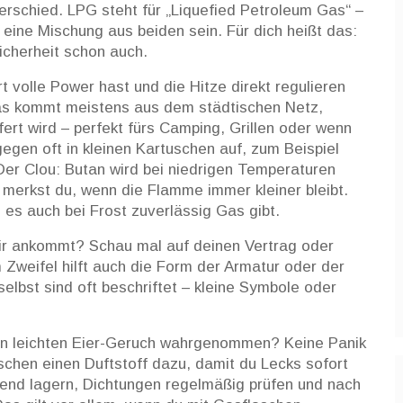
erschied. LPG steht für „Liquefied Petroleum Gas“ –
eine Mischung aus beiden sein. Für dich heißt das:
icherheit schon auch.
 volle Power hast und die Hitze direkt regulieren
dgas kommt meistens aus dem städtischen Netz,
ert wird – perfekt fürs Camping, Grillen oder wenn
gegen oft in kleinen Kartuschen auf, zum Beispiel
er Clou: Butan wird bei niedrigen Temperaturen
merkst du, wenn die Flamme immer kleiner bleibt.
l es auch bei Frost zuverlässig Gas gibt.
dir ankommt? Schau mal auf deinen Vertrag oder
 Zweifel hilft auch die Form der Armatur oder der
elbst sind oft beschriftet – kleine Symbole oder
en leichten Eier-Geruch wahrgenommen? Keine Panik
ischen einen Duftstoff dazu, damit du Lecks sofort
hend lagern, Dichtungen regelmäßig prüfen und nach