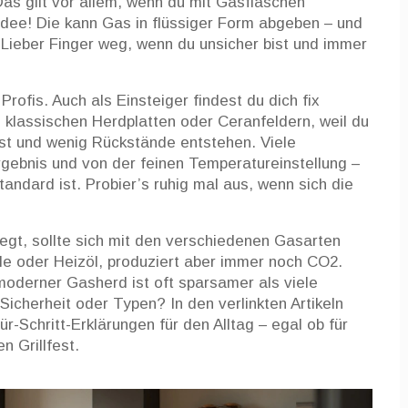
as gilt vor allem, wenn du mit Gasflaschen
Idee! Die kann Gas in flüssiger Form abgeben – und
 Lieber Finger weg, wenn du unsicher bist und immer
Profis. Auch als Einsteiger findest du dich fix
ei klassischen Herdplatten oder Ceranfeldern, weil du
t und wenig Rückstände entstehen. Viele
ebnis und von der feinen Temperatureinstellung –
ndard ist. Probier’s ruhig mal aus, wenn sich die
egt, sollte sich mit den verschiedenen Gasarten
le oder Heizöl, produziert aber immer noch CO2.
 moderner Gasherd ist oft sparsamer als viele
Sicherheit oder Typen? In den verlinkten Artikeln
ür-Schritt-Erklärungen für den Alltag – egal ob für
 Grillfest.