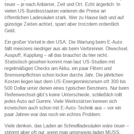
teuer – je nach Anbieter, Zeit und Ort. Echt ärgerlich: In
vielen US-Bundesstaaten variieren die Preise an
öffentlichen Ladesäulen stark. Wer zu Hause lädt und auf
günstige Zeiten achtet, spart aber trotzdem ordentlich
Geld.
Ein großer Vorteil in den USA: Die Wartung beim E-Auto
fällt meistens niedriger aus als beim Verbrenner. Ölwechsel,
Auspuff, Kupplung – all das brauchst du hier nicht.
Statistisch gesehen kommt man laut US-Studien mit
regelmäßigen Checks am Akku, ein paar Filtern und
Bremsenpflichten schon locker durchs Jahr. Die jährlichen
Kosten liegen laut dem
US-Energieministerium
oft 300 bis
500 Dollar unter denen eines typischen Benziners. Nur beim
Reifenwechsel gibt’s keine Unterschiede, schließlich rollt
jedes Auto auf Gummi. Viele Werkstätten kennen sich
inzwischen auch schon mit E-Auto-Technik aus – vor ein
paar Jahren war das noch ein echtes Problem.
Viele denken, das Laden an Schnellladesäulen wäre teuer –
stimmt aber oft nur, wenn man unterwegs laden MUSS.