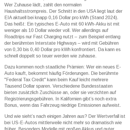
Wer Zuhause lädt, zahlt den normalen
Haushaltsstrompreis. Der Schnitt in den USA liegt laut der
EIA
aktuell bei knapp 0,16 Dollar pro kWh (Stand 2024).
Das heißt: Ein typisches E-Auto mit 60 kWh-Akku ist mit
weniger als 10 Dollar wieder voll. Wer allerdings auf
Roadtrips nur Fast Charging nutzt – zum Beispiel entlang
der berühmten Interstate Highways – wird mit Gebühren
von 0,30 bis 0,40 Dollar pro kWh konfrontiert. Da kann es
schnell doppelt so teuer werden wie zuhause.
Dazu kommen noch staatliche Prämien: Wer ein neues E-
Auto kauft, bekommt häufig Förderungen. Die berühmte
"Federal Tax Credit" kann beim Kauf leicht mehrere
Tausend Dollar sparen. Verschiedene Bundesstaaten
bieten zusätzlich Zuschüsse an, oder sie verzichten auf
Registrierungsgebühren. In Kalifornien gibt’s noch extra
Bonus, wenn das Fahrzeug niedrige Emissionen aufweist.
Und wie sieht’s nach einigen Jahren aus? Der Wertverfall ist
bei US-E-Autos mittlerweile nicht mehr so dramatisch wie
früher. Besonders Modelle mit großen Akkus und guter