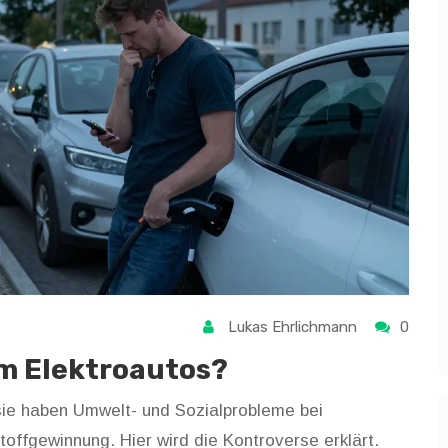
Lukas Ehrlichmann
0
um Elektroautos?
 sie haben Umwelt- und Sozialprobleme bei
offgewinnung. Hier wird die Kontroverse erklärt.