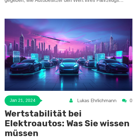
gegeben, wie Autobesitzer den Wert ihres Fahrzeugs
möglichst lange erhalten können. Durch die Kombination
von Expertenmeinungen und aktuellen Studien bietet der
Artikel einen umfassenden Blick auf das Thema
Autoinvestition in der heutigen Zeit.
Lukas Ehrlichmann
0
Jan 21, 2024
Wertstabilität bei
Elektroautos: Was Sie wissen
müssen