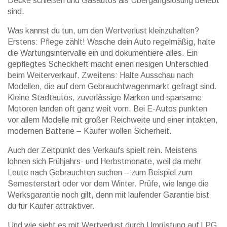
Decke schießen und Gasautos als Übergangslösung beliebt
sind.
Was kannst du tun, um den Wertverlust kleinzuhalten?
Erstens: Pflege zählt! Wasche dein Auto regelmäßig, halte
die Wartungsintervalle ein und dokumentiere alles. Ein
gepflegtes Scheckheft macht einen riesigen Unterschied
beim Weiterverkauf. Zweitens: Halte Ausschau nach
Modellen, die auf dem Gebrauchtwagenmarkt gefragt sind.
Kleine Stadtautos, zuverlässige Marken und sparsame
Motoren landen oft ganz weit vorn. Bei E-Autos punkten
vor allem Modelle mit großer Reichweite und einer intakten,
modernen Batterie – Käufer wollen Sicherheit.
Auch der Zeitpunkt des Verkaufs spielt rein. Meistens
lohnen sich Frühjahrs- und Herbstmonate, weil da mehr
Leute nach Gebrauchten suchen – zum Beispiel zum
Semesterstart oder vor dem Winter. Prüfe, wie lange die
Werksgarantie noch gilt, denn mit laufender Garantie bist
du für Käufer attraktiver.
Und wie sieht es mit Wertverlust durch Umrüstung auf LPG