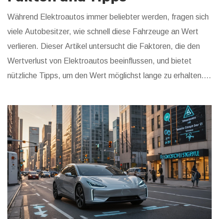
Während Elektroautos immer beliebter werden, fragen sich
viele Autobesitzer, wie schnell diese Fahrzeuge an Wert
verlieren. Dieser Artikel untersucht die Faktoren, die den
Wertverlust von Elektroautos beeinflussen, und bietet
nützliche Tipps, um den Wert möglichst lange zu erhalten.
Ein Vergleich zwischen Elektroautos und konventionellen
Benzinautos wird ebenfalls berücksichtigt, um die
Unterschiede im Wertverlust zu beleuchten. Abschließend
geben Experten Einblicke in den aktuellen Markttrend und
zukünftige Entwicklungen.