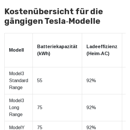
Kostenübersicht für die
gängigen Tesla‑Modelle
K
Batteriekapazität
Ladeeffizienz
p
Modell
(kWh)
(Heim‑AC)
V
(
Model3
Standard
55
92%
2
Range
Model3
Long
75
92%
3
Range
ModelY
75
92%
3