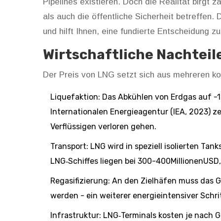
Pipelines existieren. Doch die Realität birgt 
als auch die öffentliche Sicherheit betreffen. 
und hilft Ihnen, eine fundierte Entscheidung zu
Wirtschaftliche Nachteil
Der Preis von LNG setzt sich aus mehreren k
Liquefaktion: Das Abkühlen von Erdgas auf -
Internationalen Energieagentur (IEA, 2023) z
Verflüssigen verloren gehen.
Transport: LNG wird in speziell isolierten Tan
LNG‑Schiffes liegen bei 300-400MillionenUSD,
Regasifizierung: An den Zielhäfen muss das 
werden - ein weiterer energieintensiver Schrit
Infrastruktur: LNG‑Terminals kosten je nach G