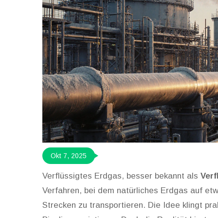
Okt 7, 2025
Verflüssigtes Erdgas, besser bekannt als
Verf
Verfahren, bei dem natürliches Erdgas auf etw
Strecken zu transportieren
. Die Idee klingt p