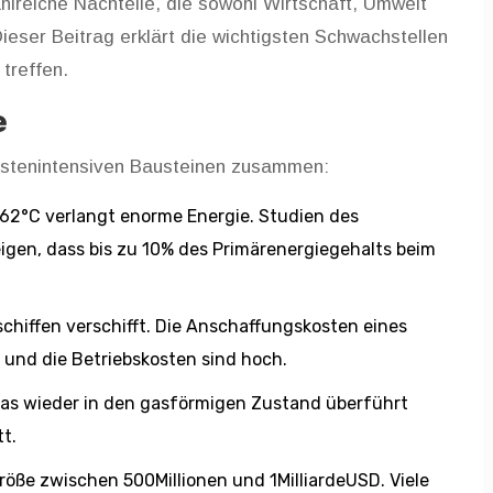
zahlreiche Nachteile, die sowohl Wirtschaft, Umwelt
Dieser Beitrag erklärt die wichtigsten Schwachstellen
 treffen.
e
ostenintensiven Bausteinen zusammen:
162°C verlangt enorme Energie. Studien des
eigen, dass bis zu 10% des Primärenergiegehalts beim
kschiffen verschifft. Die Anschaffungskosten eines
 und die Betriebskosten sind hoch.
Gas wieder in den gasförmigen Zustand überführt
t.
röße zwischen 500Millionen und 1MilliardeUSD. Viele