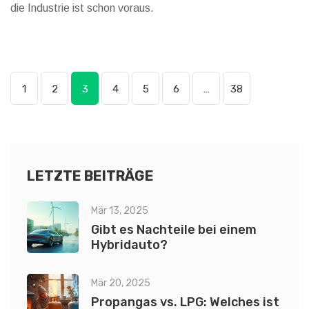
die Industrie ist schon voraus.
1
2
3
4
5
6
…
38
LETZTE BEITRÄGE
Mär 13, 2025
Gibt es Nachteile bei einem
Hybridauto?
Mär 20, 2025
Propangas vs. LPG: Welches ist