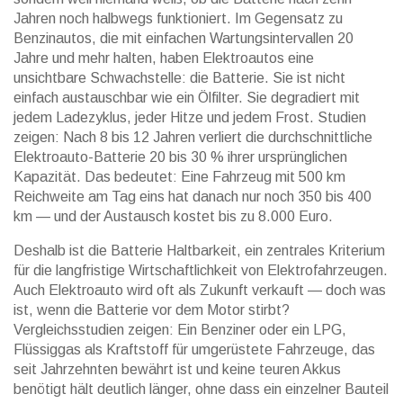
Jahren noch halbwegs funktioniert.
Im Gegensatz zu
Benzinautos, die mit einfachen Wartungsintervallen 20
Jahre und mehr halten, haben Elektroautos eine
unsichtbare Schwachstelle: die Batterie. Sie ist nicht
einfach austauschbar wie ein Ölfilter. Sie degradiert mit
jedem Ladezyklus, jeder Hitze und jedem Frost. Studien
zeigen: Nach 8 bis 12 Jahren verliert die durchschnittliche
Elektroauto-Batterie 20 bis 30 % ihrer ursprünglichen
Kapazität. Das bedeutet: Eine Fahrzeug mit 500 km
Reichweite am Tag eins hat danach nur noch 350 bis 400
km — und der Austausch kostet bis zu 8.000 Euro.
Deshalb ist die
Batterie Haltbarkeit
,
ein zentrales Kriterium
für die langfristige Wirtschaftlichkeit von Elektrofahrzeugen
.
Auch
Elektroauto
wird oft als Zukunft verkauft — doch was
ist, wenn die Batterie vor dem Motor stirbt?
Vergleichsstudien zeigen: Ein Benziner oder ein
LPG
,
Flüssiggas als Kraftstoff für umgerüstete Fahrzeuge, das
seit Jahrzehnten bewährt ist und keine teuren Akkus
benötigt
hält deutlich länger, ohne dass ein einzelner Bauteil