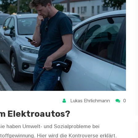
Lukas Ehrlichmann
0
um Elektroautos?
 sie haben Umwelt- und Sozialprobleme bei
offgewinnung. Hier wird die Kontroverse erklärt.