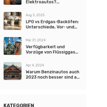
Elektroautos?
Lebensdauer, Akku-
Degradation und Kosten
Aug 3, 2025
2025
LPG vs Erdgas-Backöfen:
Unterschiede, Vor- und
Nachteile einfach erklärt
Mär 31, 2024
Verfügbarkeit und
Vorzüge von Flüssiggas
(LPG) in den USA
Apr 4, 2024
Warum Benzinautos auch
2023 noch besser sind als
Elektroautos: Eine
umfassende Analyse
KATEGORIEN