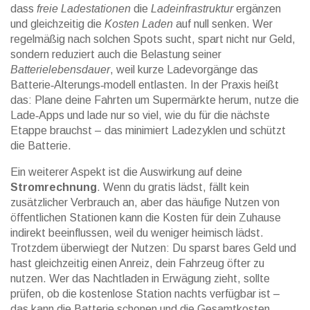
dass
freie Ladestationen
die
Ladeinfrastruktur
ergänzen
und gleichzeitig die
Kosten Laden
auf null senken. Wer
regelmäßig nach solchen Spots sucht, spart nicht nur Geld,
sondern reduziert auch die Belastung seiner
Batterielebensdauer
, weil kurze Ladevorgänge das
Batterie‑Alterungs‑modell entlasten. In der Praxis heißt
das: Plane deine Fahrten um Supermärkte herum, nutze die
Lade‑Apps und lade nur so viel, wie du für die nächste
Etappe brauchst – das minimiert Ladezyklen und schützt
die Batterie.
Ein weiterer Aspekt ist die Auswirkung auf deine
Stromrechnung
. Wenn du gratis lädst, fällt kein
zusätzlicher Verbrauch an, aber das häufige Nutzen von
öffentlichen Stationen kann die Kosten für dein Zuhause
indirekt beeinflussen, weil du weniger heimisch lädst.
Trotzdem überwiegt der Nutzen: Du sparst bares Geld und
hast gleichzeitig einen Anreiz, dein Fahrzeug öfter zu
nutzen. Wer das Nachtladen in Erwägung zieht, sollte
prüfen, ob die kostenlose Station nachts verfügbar ist –
das kann die Batterie schonen und die Gesamtkosten