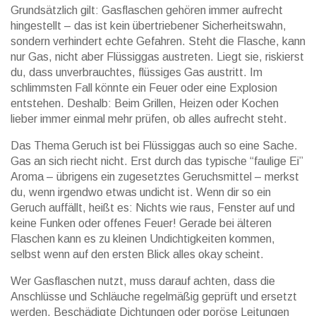
Grundsätzlich gilt: Gasflaschen gehören immer aufrecht
hingestellt – das ist kein übertriebener Sicherheitswahn,
sondern verhindert echte Gefahren. Steht die Flasche, kann
nur Gas, nicht aber Flüssiggas austreten. Liegt sie, riskierst
du, dass unverbrauchtes, flüssiges Gas austritt. Im
schlimmsten Fall könnte ein Feuer oder eine Explosion
entstehen. Deshalb: Beim Grillen, Heizen oder Kochen
lieber immer einmal mehr prüfen, ob alles aufrecht steht.
Das Thema Geruch ist bei Flüssiggas auch so eine Sache.
Gas an sich riecht nicht. Erst durch das typische “faulige Ei”
Aroma – übrigens ein zugesetztes Geruchsmittel – merkst
du, wenn irgendwo etwas undicht ist. Wenn dir so ein
Geruch auffällt, heißt es: Nichts wie raus, Fenster auf und
keine Funken oder offenes Feuer! Gerade bei älteren
Flaschen kann es zu kleinen Undichtigkeiten kommen,
selbst wenn auf den ersten Blick alles okay scheint.
Wer Gasflaschen nutzt, muss darauf achten, dass die
Anschlüsse und Schläuche regelmäßig geprüft und ersetzt
werden. Beschädigte Dichtungen oder poröse Leitungen