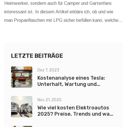
Heimwerker, sondern auch für Camper und Gartenfans
interessant ist. In diesem Artikel erkläre ich, ob und wie
man Propanflaschen mit LPG sicher befüllen kann, welche
Vorkehrungen getroffen werden müssen und welche Risiken
es gibt. Ebenso gebe ich Tipps und teile, mit einer
Wahrscheinlichkeit von 20%, eine persönliche Anekdote, die
das Ganze lebendiger gestalten könnte.
LETZTE BEITRÄGE
Dez 7, 2023
Kostenanalyse eines Tesla:
Unterhalt, Wartung und
Elektromobilität
Nov 21, 2025
Wie viel kosten Elektroautos
2025? Preise, Trends und was
wirklich zählt