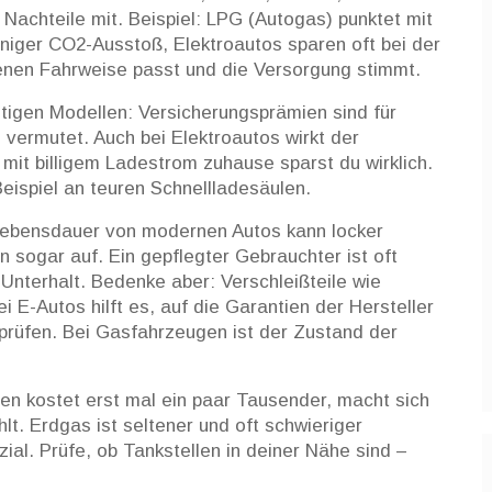
 Nachteile mit. Beispiel: LPG (Autogas) punktet mit
eniger CO2-Ausstoß, Elektroautos sparen oft bei der
genen Fahrweise passt und die Versorgung stimmt.
tigen Modellen: Versicherungsprämien sind für
vermutet. Auch bei Elektroautos wirkt der
r mit billigem Ladestrom zuhause sparst du wirklich.
Beispiel an teuren Schnellladesäulen.
Lebensdauer von modernen Autos kann locker
n sogar auf. Ein gepflegter Gebrauchter ist oft
Unterhalt. Bedenke aber: Verschleißteile wie
 E-Autos hilft es, auf die Garantien der Hersteller
 prüfen. Bei Gasfahrzeugen ist der Zustand der
n kostet erst mal ein paar Tausender, macht sich
lt. Erdgas ist seltener und oft schwieriger
ial. Prüfe, ob Tankstellen in deiner Nähe sind –