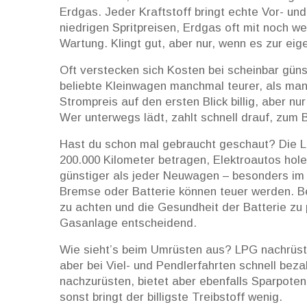
Erdgas. Jeder Kraftstoff bringt echte Vor- und
niedrigen Spritpreisen, Erdgas oft mit noch w
Wartung. Klingt gut, aber nur, wenn es zur ei
Oft verstecken sich Kosten bei scheinbar güns
beliebte Kleinwagen manchmal teurer, als man 
Strompreis auf den ersten Blick billig, aber nu
Wer unterwegs lädt, zahlt schnell drauf, zum 
Hast du schon mal gebraucht geschaut? Die 
200.000 Kilometer betragen, Elektroautos hole
günstiger als jeder Neuwagen – besonders im 
Bremse oder Batterie können teuer werden. Bei
zu achten und die Gesundheit der Batterie zu
Gasanlage entscheidend.
Wie sieht’s beim Umrüsten aus? LPG nachrüste
aber bei Viel- und Pendlerfahrten schnell bezah
nachzurüsten, bietet aber ebenfalls Sparpotenz
sonst bringt der billigste Treibstoff wenig.