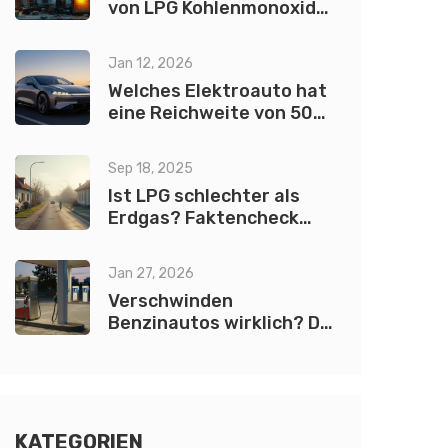
von LPG Kohlenmonoxid?
Alles, was Sie wissen
müssen
Jan 12, 2026
Welches Elektroauto hat
eine Reichweite von 500
Meilen?
Sep 18, 2025
Ist LPG schlechter als
Erdgas? Faktencheck
2025 zu Klima, Kosten,
Sicherheit
Jan 27, 2026
Verschwinden
Benzinautos wirklich? Die
Wahrheit hinter dem
Ausstieg aus dem
Verbrenner
KATEGORIEN