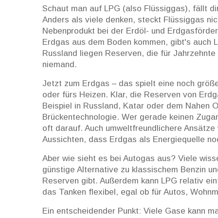
Schaut man auf LPG (also Flüssiggas), fällt di
Anders als viele denken, steckt Flüssiggas nich
Nebenprodukt bei der Erdöl- und Erdgasförder
Erdgas aus dem Boden kommen, gibt's auch L
Russland liegen Reserven, die für Jahrzehnte 
niemand.
Jetzt zum Erdgas – das spielt eine noch größ
oder fürs Heizen. Klar, die Reserven von Erdg
Beispiel in Russland, Katar oder dem Nahen O
Brückentechnologie. Wer gerade keinen Zuga
oft darauf. Auch umweltfreundlichere Ansätze
Aussichten, dass Erdgas als Energiequelle noc
Aber wie sieht es bei Autogas aus? Viele wiss
günstige Alternative zu klassischem Benzin un
Reserven gibt. Außerdem kann LPG relativ ein
das Tanken flexibel, egal ob für Autos, Wohn
Ein entscheidender Punkt: Viele Gase kann m