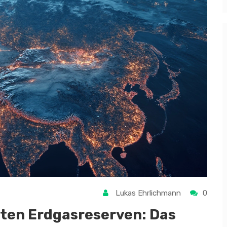
Lukas Ehrlichmann
0
ßten Erdgasreserven: Das